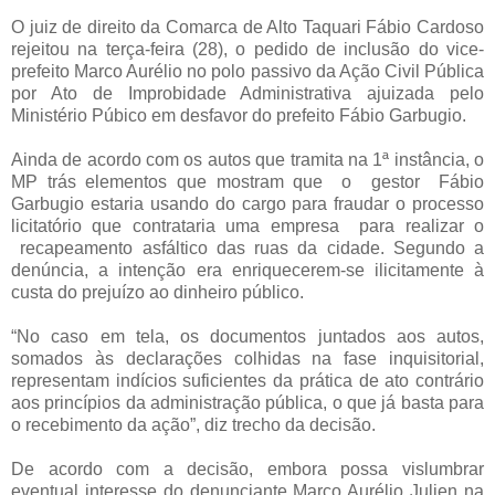
O juiz de direito da Comarca de Alto Taquari Fábio Cardoso
rejeitou na terça-feira (28), o pedido de inclusão do vice-
prefeito Marco Aurélio no polo passivo da Ação Civil Pública
por Ato de Improbidade Administrativa ajuizada pelo
Ministério Púbico em desfavor do prefeito Fábio Garbugio.
Ainda de acordo com os autos que tramita na 1ª instância, o
MP trás elementos que mostram que
o
gestor
Fábio
Garbugio estaria usando do cargo para fraudar o processo
licitatório que contrataria uma empresa
para realizar o
recapeamento asfáltico das ruas da cidade. Segundo a
denúncia, a intenção era enriquecerem-se ilicitamente à
custa do prejuízo ao dinheiro público.
“No caso em tela, os documentos juntados aos autos,
somados às declarações colhidas na fase inquisitorial,
representam indícios suficientes da prática de ato contrário
aos princípios da administração pública, o que já basta para
o recebimento da ação”, diz trecho da decisão.
De acordo com a decisão, embora possa vislumbrar
eventual interesse do denunciante Marco Aurélio Julien na