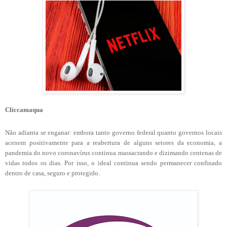
Cliccamaqua
Não adianta se enganar: embora tanto governo federal quanto governos locais
acenem positivamente para a reabertura de alguns setores da economia, a
pandemia do novo coronavírus continua massacrando e dizimando centenas de
vidas todos os dias. Por isso, o ideal continua sendo permanecer confinado
dentro de casa, seguro e protegido.