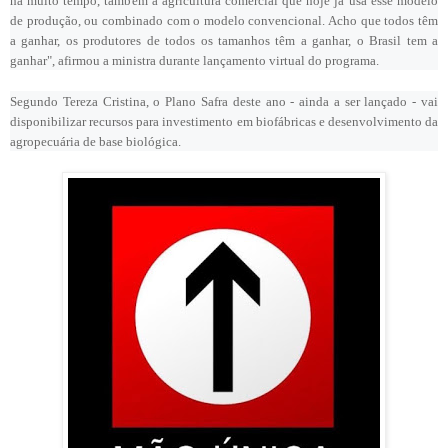
há muito tempo, também a agricultura comercial que hoje já usa esse modelo
de produção, ou combinado com o modelo convencional. Acho que todos têm
a ganhar, os produtores de todos os tamanhos têm a ganhar, o Brasil tem a
ganhar", afirmou a ministra durante lançamento virtual do programa.
Segundo Tereza Cristina, o Plano Safra deste ano - ainda a ser lançado - vai
disponibilizar recursos para investimento em biofábricas e desenvolvimento da
agropecuária de base biológica.