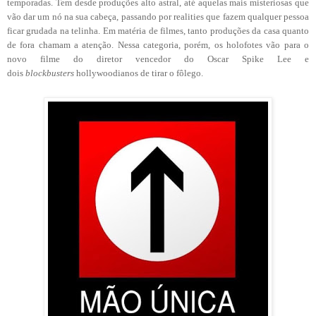
temporadas. Tem desde produções alto astral, até aquelas mais misteriosas que
vão dar um nó na sua cabeça, passando por realities que fazem qualquer pessoa
ficar grudada na telinha. Em matéria de filmes, tanto produções da casa quanto
de fora chamam a atenção. Nessa categoria, porém, os holofotes vão para o
novo filme do diretor vencedor do Oscar Spike Lee e
dois
blockbusters
hollywoodianos de tirar o fôlego.