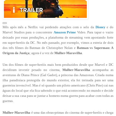
Mês após mês a Netflix vai perdendo atrações com o selo da
Disney
e do
Marvel Studios para o concorrente
Amazon Prime
Video. Para tapar o vazio
deixado por essas produções, a plataforma de streaming vem apostando forte
em super-heróis da DC. No mês passado, por exemplo, vimos a estreia de dois
dos três filmes do Batman de Christopher Nolan e
Batman vs Superman: A
Origem da Justiça
; agora é a vez de
Mulher-Maravilha
.
Um dos filmes de super-heróis mais bem produzidos desde que Marvel e DC
decidiram investir pesado no cinema,
Mulher-Maravilha
acompanha as
aventuras de Diana Prince (Gal Gadot), a princesa das Amazonas. Criada numa
ilha paradisíaca protegida do mundo exterior, ela foi treinada para ser uma
guerreira invencível. Mas é só quando um piloto americano (Chris Pine) cai nas
águas do local que ela fica sabendo o que está acontecendo no mundo e decide
deixar a sua casa para se juntar a homens numa guerra para acabar com todas as
guerras.
Mulher-Maravilha
é uma das obras-primas do cinema de super-heróis e chega