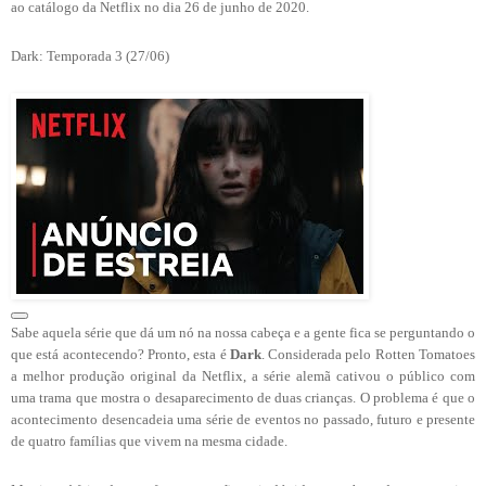
ao catálogo da Netflix no dia 26 de junho de 2020.
Dark: Temporada 3 (27/06)
Sabe aquela série que dá um nó na nossa cabeça e a gente fica se perguntando o
que está acontecendo? Pronto, esta é
Dark
. Considerada pelo Rotten Tomatoes
a melhor produção original da Netflix, a série alemã cativou o público com
uma trama que mostra o desaparecimento de duas crianças. O problema é que o
acontecimento desencadeia uma série de eventos no passado, futuro e presente
de quatro famílias que vivem na mesma cidade.