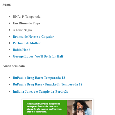
30/06
BNA: 1ª Temporada
Em Ritmo de Fuga
A Torre Negra
Branca de Neve e o Caçador
Perfume de Mulher
Robin Hood
George Lopez: We'll Do It for Half
Ainda sem data
RuPaul's Drag Race: Temporada 12
RuPaul's Drag Race - Untucked!: Temporada 12
Indiana Jones e o Templo da
Perdição