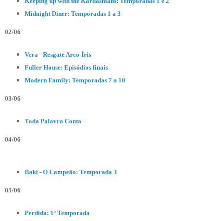
Keeping up with the Kardashians: Temporadas 1 e 2
Midnight Diner: Temporadas 1 a 3
02/06
Vera - Resgate Arco-Íris
Fuller House: Episódios finais
Modern Family: Temporadas 7 a 10
03/06
Toda Palavra Conta
04/06
Baki - O Campeão: Temporada 3
05/06
Perdida: 1ª Temporada