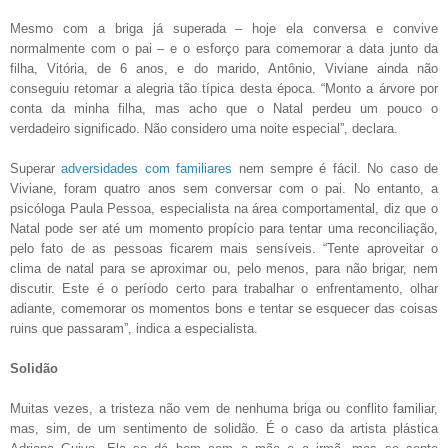
Mesmo com a briga já superada – hoje ela conversa e convive
normalmente com o pai – e o esforço para comemorar a data junto da
filha, Vitória, de 6 anos, e do marido, Antônio, Viviane ainda não
conseguiu retomar a alegria tão típica desta época. “Monto a árvore por
conta da minha filha, mas acho que o Natal perdeu um pouco o
verdadeiro significado. Não considero uma noite especial”, declara.
Superar
adversidades com familiares
nem sempre é fácil. No caso de
Viviane, foram quatro anos sem conversar com o pai. No entanto, a
psicóloga Paula Pessoa, especialista na área comportamental, diz que o
Natal pode ser até um momento propício para tentar uma reconciliação,
pelo fato de as pessoas ficarem mais sensíveis. “Tente aproveitar o
clima de natal para se aproximar ou, pelo menos, para não brigar, nem
discutir. Este é o período certo para trabalhar o enfrentamento, olhar
adiante, comemorar os momentos bons e tentar se esquecer das coisas
ruins que passaram”, indica a especialista.
Solidão
Muitas vezes, a tristeza não vem de nenhuma briga ou conflito familiar,
mas, sim, de um sentimento de solidão. É o caso da artista plástica