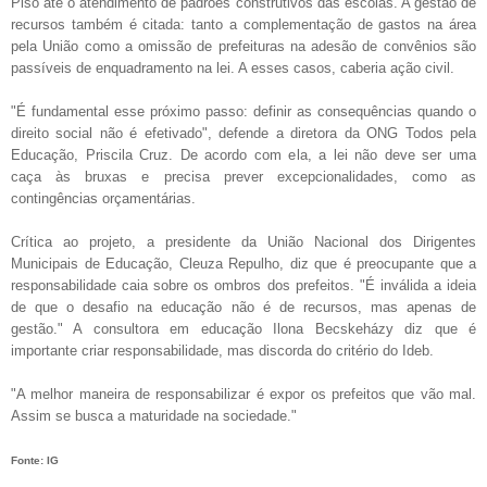
Piso até o atendimento de padrões construtivos das escolas. A gestão de
recursos também é citada: tanto a complementação de gastos na área
pela União como a omissão de prefeituras na adesão de convênios são
passíveis de enquadramento na lei. A esses casos, caberia ação civil.
"É fundamental esse próximo passo: definir as consequências quando o
direito social não é efetivado", defende a diretora da ONG Todos pela
Educação, Priscila Cruz. De acordo com ela, a lei não deve ser uma
caça às bruxas e precisa prever excepcionalidades, como as
contingências orçamentárias.
Crítica ao projeto, a presidente da União Nacional dos Dirigentes
Municipais de Educação, Cleuza Repulho, diz que é preocupante que a
responsabilidade caia sobre os ombros dos prefeitos. "É inválida a ideia
de que o desafio na educação não é de recursos, mas apenas de
gestão." A consultora em educação Ilona Becskeházy diz que é
importante criar responsabilidade, mas discorda do critério do Ideb.
"A melhor maneira de responsabilizar é expor os prefeitos que vão mal.
Assim se busca a maturidade na sociedade."
Fonte: IG