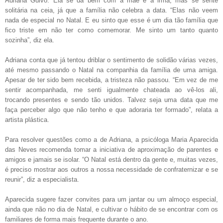
Adriana Guivo. Ela se dá bem com a mãe e a irmã, mas se sente
solitária na ceia, já que a família não celebra a data. “Elas não veem
nada de especial no Natal. E eu sinto que esse é um dia tão família que
fico triste em não ter como comemorar. Me sinto um tanto quanto
sozinha”, diz ela.
Adriana conta que já tentou driblar o sentimento de solidão várias vezes,
até mesmo passando o Natal na companhia da família de uma amiga.
Apesar de ter sido bem recebida, a tristeza não passou. “Em vez de me
sentir acompanhada, me senti igualmente chateada ao vê-los ali,
trocando presentes e sendo tão unidos. Talvez seja uma data que me
faça perceber algo que não tenho e que adoraria ter formado”, relata a
artista plástica.
Para resolver questões como a de Adriana, a psicóloga Maria Aparecida
das Neves recomenda tomar a iniciativa de aproximação de parentes e
amigos e jamais se isolar. “O Natal está dentro da gente e, muitas vezes,
é preciso mostrar aos outros a nossa necessidade de confraternizar e se
reunir”, diz a especialista.
Aparecida sugere fazer convites para um jantar ou um almoço especial,
ainda que não no dia de Natal, e cultivar o hábito de se encontrar com os
familiares de forma mais frequente durante o ano.