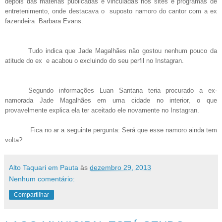
depois das matérias publicadas e vinculadas nos sites e programas de
entretenimento, onde destacava o suposto namoro do cantor com a ex
fazendeira Barbara Evans.
Tudo indica que Jade Magalhães não gostou nenhum pouco da
atitude do ex e acabou o excluindo do seu perfil no Instagran.
Segundo informações Luan Santana teria procurado a ex-
namorada Jade Magalhães em uma cidade no interior, o que
provavelmente explica ela ter aceitado ele novamente no Instagran.
Fica no ar a seguinte pergunta: Será que esse namoro ainda tem
volta?
Alto Taquari em Pauta
às
dezembro 29, 2013
Nenhum comentário:
Compartilhar