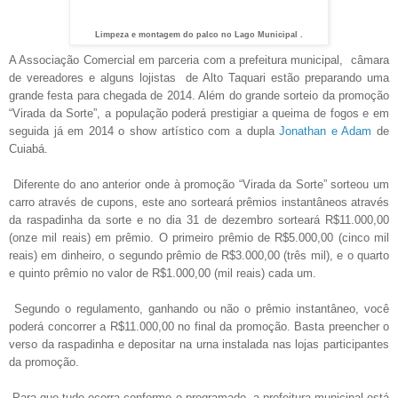
Limpeza e montagem do palco no Lago Municipal .
A Associação Comercial em parceria com a prefeitura municipal, câmara
de vereadores e alguns lojistas de Alto Taquari estão preparando uma
grande festa para chegada de 2014. Além do grande sorteio da promoção
“Virada da Sorte”, a população poderá prestigiar a queima de fogos e em
seguida já em 2014 o show artístico com a dupla
Jonathan e Adam
de
Cuiabá.
Diferente do ano anterior onde à promoção “Virada da Sorte” sorteou um
carro através de cupons, este ano sorteará prêmios instantâneos através
da raspadinha da sorte e no dia 31 de dezembro sorteará R$11.000,00
(onze mil reais) em prêmio. O primeiro prêmio de R$5.000,00 (cinco mil
reais) em dinheiro, o segundo prêmio de R$3.000,00 (três mil), e o quarto
e quinto prêmio no valor de R$1.000,00 (mil reais) cada um.
Segundo o regulamento, ganhando ou não o prêmio instantâneo, você
poderá concorrer a R$11.000,00 no final da promoção. Basta preencher o
verso da raspadinha e depositar na urna instalada nas lojas participantes
da promoção.
Para que tudo ocorra conforme o programado, a prefeitura municipal está