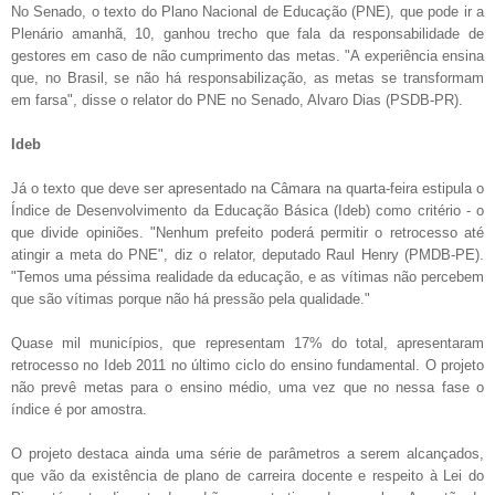
No Senado, o texto do Plano Nacional de Educação (PNE), que pode ir a
Plenário amanhã, 10, ganhou trecho que fala da responsabilidade de
gestores em caso de não cumprimento das metas. "A experiência ensina
que, no Brasil, se não há responsabilização, as metas se transformam
em farsa", disse o relator do PNE no Senado, Alvaro Dias (PSDB-PR).
Ideb
Já o texto que deve ser apresentado na Câmara na quarta-feira estipula o
Índice de Desenvolvimento da Educação Básica (Ideb) como critério - o
que divide opiniões. "Nenhum prefeito poderá permitir o retrocesso até
atingir a meta do PNE", diz o relator, deputado Raul Henry (PMDB-PE).
"Temos uma péssima realidade da educação, e as vítimas não percebem
que são vítimas porque não há pressão pela qualidade."
Quase mil municípios, que representam 17% do total, apresentaram
retrocesso no Ideb 2011 no último ciclo do ensino fundamental. O projeto
não prevê metas para o ensino médio, uma vez que no nessa fase o
índice é por amostra.
O projeto destaca ainda uma série de parâmetros a serem alcançados,
que vão da existência de plano de carreira docente e respeito à Lei do