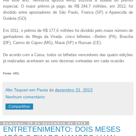
Até este ano, nenhuma aposta levou sozinha a bolada do prêmio
especial. O maior prêmio já pago, de R$ 244,7 milhões, em 2012, foi
dividido entre apostadores de São Paulo, Franca (SP) e Aparecida de
Goiânia (GO).
Em 2011, o prêmio de R$ 177,6 milhões foi dividido pelo maior número de
ganhadores da Mega da Virada: cinco bilhetes --Belém (PA), Brasília
(DF), Carmo do Cajuru (MG), Mauá (SP) e Russas (CE).
De acordo com a Caixa, todos os bilhetes vencedores das quatro edições
já realizadas acertaram as seis dezenas sorteadas em cada ocasião.
Fonte: UOL
Alto Taquari em Pauta
às
dezembro 31, 2013
Nenhum comentário:
Compartilhar
domingo, 29 de dezembro de 2013
ENTRETENIMENTO: DOIS MESES