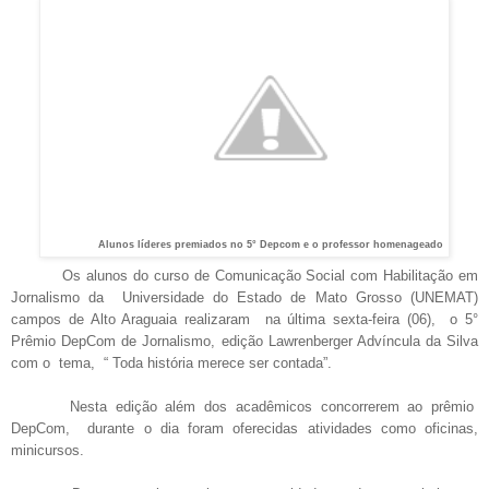
Alunos líderes premiados no 5° Depcom e o professor homenageado
Os alunos do curso de Comunicação Social com Habilitação em
Jornalismo da Universidade do Estado de Mato Grosso (UNEMAT)
campos de Alto Araguaia realizaram na última sexta-feira (06), o 5°
Prêmio DepCom de Jornalismo, edição Lawrenberger Advíncula da Silva
com o tema, “ Toda história merece ser contada”.
Nesta edição além dos acadêmicos concorrerem ao prêmio
DepCom, durante o dia foram oferecidas atividades como oficinas,
minicursos.