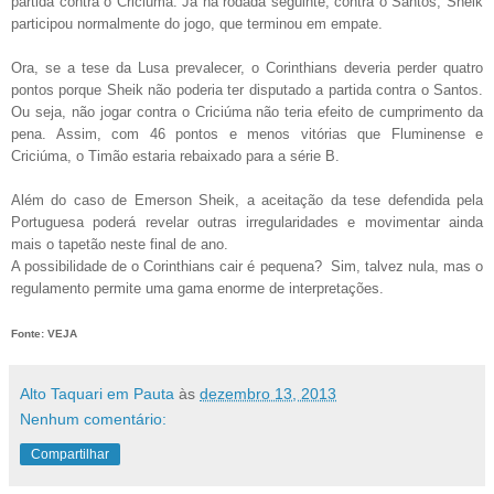
partida contra o Criciúma. Já na rodada seguinte, contra o Santos, Sheik
participou normalmente do jogo, que terminou em empate.
Ora, se a tese da Lusa prevalecer, o Corinthians deveria perder quatro
pontos porque Sheik não poderia ter disputado a partida contra o Santos.
Ou seja, não jogar contra o Criciúma não teria efeito de cumprimento da
pena. Assim, com 46 pontos e menos vitórias que Fluminense e
Criciúma, o Timão estaria rebaixado para a série B.
Além do caso de Emerson Sheik, a aceitação da tese defendida pela
Portuguesa poderá revelar outras irregularidades e movimentar ainda
mais o tapetão neste final de ano.
A possibilidade de o Corinthians cair é pequena? Sim, talvez nula, mas o
regulamento permite uma gama enorme de interpretações.
Fonte: VEJA
Alto Taquari em Pauta
às
dezembro 13, 2013
Nenhum comentário:
Compartilhar