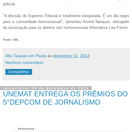
policial.
"A decisão do Supremo Tribunal é totalmente inesperada. É um dia negro
para a comunidade homossexual", lamentou Arvind Narayan, advogado
da associação para os direitos dos homossexuais Alternative Law Forum.
Fonte: UOL
Alto Taquari em Pauta
às
dezembro 11, 2013
Nenhum comentário:
Compartilhar
terça-feira, 10 de dezembro de 2013
UNEMAT ENTREGA OS PRÊMIOS DO
5°DEPCOM DE JORNALISMO
Assessoria.