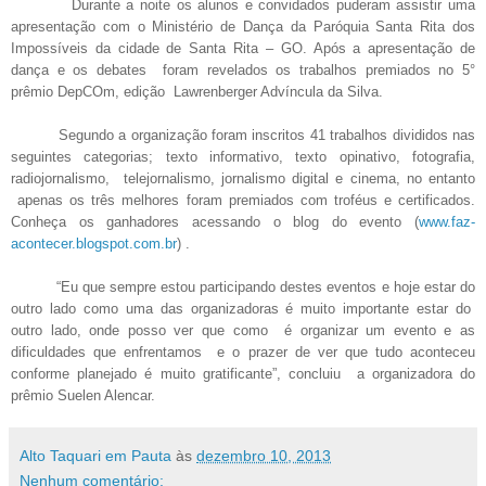
Durante a noite os alunos e convidados puderam assistir uma
apresentação com o Ministério de Dança da Paróquia Santa Rita dos
Impossíveis da cidade de Santa Rita – GO. Após a apresentação de
dança e os debates foram revelados os trabalhos premiados no 5°
prêmio DepCOm, edição Lawrenberger Advíncula da Silva.
Segundo a organização foram inscritos 41 trabalhos divididos nas
seguintes categorias; texto informativo, texto opinativo, fotografia,
radiojornalismo, telejornalismo, jornalismo digital e cinema, no entanto
apenas os três melhores foram premiados com troféus e certificados.
Conheça os ganhadores acessando o blog do evento (
www.faz-
acontecer.blogspot.com.br
) .
“Eu que sempre estou participando destes eventos e hoje estar do
outro lado como uma das organizadoras é muito importante estar do
outro lado, onde posso ver que como é organizar um evento e as
dificuldades que enfrentamos e o prazer de ver que tudo aconteceu
conforme planejado é muito gratificante”, concluiu a organizadora do
prêmio Suelen Alencar.
Alto Taquari em Pauta
às
dezembro 10, 2013
Nenhum comentário: