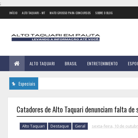
;
INÍCIO
ALTO TAQUARI - MT
MATO GROSSO PARA CONCURSOS
SOBRE O BLOG
ALTO TAQUARI
BRASIL
ENTRETENIMENTO
ESPO
Especiais
Catadores de Alto Taquari denunciam falta de 
Alto Taquari
Destaque
Geral
sexta-feira, 10 de outub