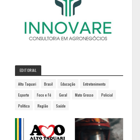
EDITORIAL
Alto Taquari
Brasil
Educação
Entretenimento
Esporte
Foco e Fé
Geral
Mato Grosso
Policial
Política
Região
Saúde