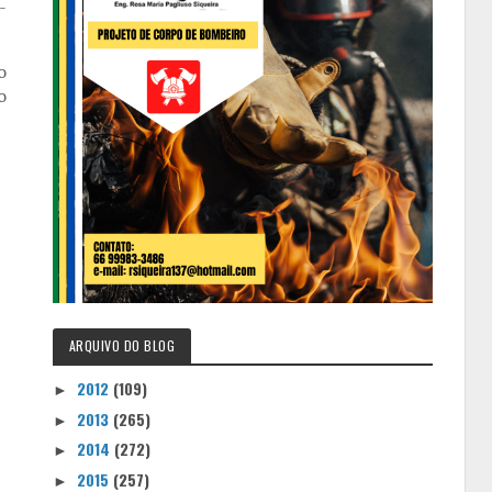
-
o
o
ARQUIVO DO BLOG
2012
(109)
►
2013
(265)
►
2014
(272)
►
2015
(257)
►