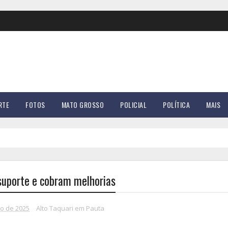
RTE
FOTOS
MATO GROSSO
POLICIAL
POLÍTICA
MAIS
suporte e cobram melhorias
ro de 2025
Alto Taquari em Pauta