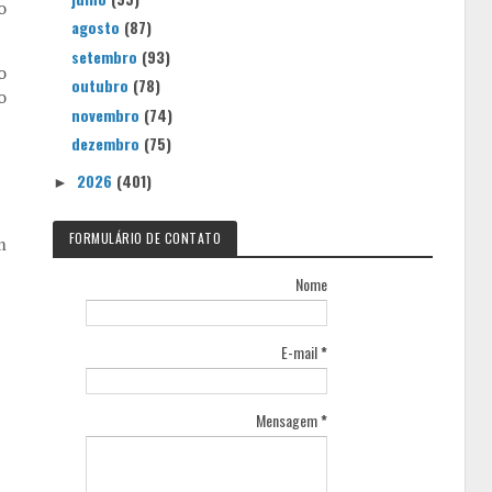
o
agosto
(87)
setembro
(93)
o
outubro
(78)
o
novembro
(74)
dezembro
(75)
2026
(401)
►
FORMULÁRIO DE CONTATO
m
Nome
E-mail
*
Mensagem
*