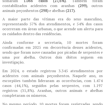
somaram
1.066 casos (27,6%)
. Também foram
contabilizados acidentes com aranhas
(299)
, outros
animais peçonhentos
(298)
e abelhas
(217)
.
A maior parte das vítimas era do sexo masculino,
representando 57% dos atendimentos, e 54% dos casos
ocorreram em áreas urbanas, o que acende um alerta para
os cuidados dentro das residências.
Ainda conforme a secretaria, 10 mortes foram
confirmadas em 2025 em decorrência desses acidentes,
sendo que foram nove causadas por picadas de serpentes e
uma por abelha. Outros dois óbitos seguem em
investigação.
Em 2024, o estado registrou 3.345 atendimentos por
acidentes com animais peçonhentos. Naquele ano, os
escorpiões também lideraram as ocorrências, com 1.474
casos (44,1%), seguidos pelas serpentes, com 1.197
registros (35,8%). Aranhas, outros animais e abelhas
completaram os números.
No mesmo período, 10 mortes foram registradas, sendo