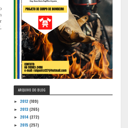
o
m
r
,
ARQUIVO DO BLOG
2012
(109)
►
2013
(265)
►
2014
(272)
►
2015
(257)
►