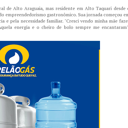
al de Alto Araguaia, mas residente em Alto Taquari desde 
 do empreendedorismo gastronômico. Sua jornada começou e
ia e pela necessidade familiar. "Cresci vendo minha mãe faze
. Aquela energia e o cheiro de bolo sempre me encantaram"