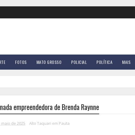
RTE
FOTOS
MATO GROSSO
POLICIAL
POLÍTICA
MAIS
jornada empreendedora de Brenda Raynne
e maio de 2025
Alto Taquari em Pauta