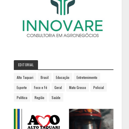
EDITORIAL
Alto Taquari
Brasil
Educação
Entretenimento
Esporte
Foco e Fé
Geral
Mato Grosso
Policial
Política
Região
Saúde