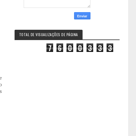
TOTAL DE VISUALIZAÇÕES DE PÁGINA
7
6
0
0
3
3
3
e
o
s