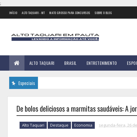
;
INÍCIO
ALTO TAQUARI - MT
MATO GROSSO PARA CONCURSOS
SOBRE O BLOG
ALTO TAQUARI
BRASIL
ENTRETENIMENTO
ESPO
Especiais
De bolos deliciosos a marmitas saudáveis: A 
Alto Taquari
Destaque
Economia
segunda-feira, 26 d