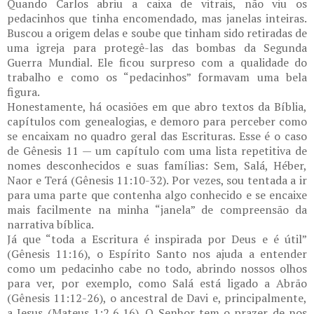
Quando Carlos abriu a caixa de vitrais, não viu os
pedacinhos que tinha encomendado, mas janelas inteiras.
Buscou a origem delas e soube que tinham sido retiradas de
uma igreja para protegê-las das bombas da Segunda
Guerra Mundial. Ele ficou surpreso com a qualidade do
trabalho e como os “pedacinhos” formavam uma bela
figura.
Honestamente, há ocasiões em que abro textos da Bíblia,
capítulos com genealogias, e demoro para perceber como
se encaixam no quadro geral das Escrituras. Esse é o caso
de Gênesis 11 — um capítulo com uma lista repetitiva de
nomes desconhecidos e suas famílias: Sem, Salá, Héber,
Naor e Terá (Gênesis 11:10-32). Por vezes, sou tentada a ir
para uma parte que contenha algo conhecido e se encaixe
mais facilmente na minha “janela” de compreensão da
narrativa bíblica.
Já que “toda a Escritura é inspirada por Deus e é útil”
(Gênesis 11:16), o Espírito Santo nos ajuda a entender
como um pedacinho cabe no todo, abrindo nossos olhos
para ver, por exemplo, como Salá está ligado a Abrão
(Gênesis 11:12-26), o ancestral de Davi e, principalmente,
a Jesus (Mateus 1:2,6,16). O Senhor tem o prazer de nos