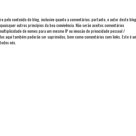
iro pelo conteúdo do blog, inclusive quanto a comentários; portanto, o autor deste blo
ou quaisquer outros princípios da boa convivência. Não serão aceitos comentários
 multiplicidade de nomes para um mesmo IP ou invasão de privacidade pessoal /
ados aqui também poderão ser suprimidos, bem como comentários com links. Este é u
todos nós.