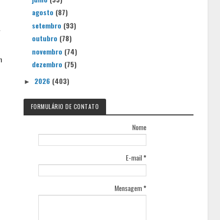
agosto
(87)
setembro
(93)
g
outubro
(78)
novembro
(74)
m
dezembro
(75)
2026
(403)
►
FORMULÁRIO DE CONTATO
Nome
E-mail
*
Mensagem
*