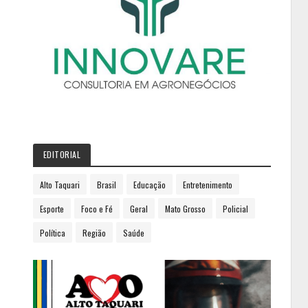
EDITORIAL
Alto Taquari
Brasil
Educação
Entretenimento
Esporte
Foco e Fé
Geral
Mato Grosso
Policial
Política
Região
Saúde