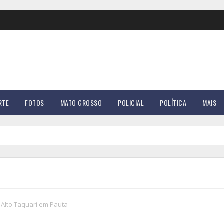
RTE
FOTOS
MATO GROSSO
POLICIAL
POLÍTICA
MAIS
Alto Taquari em Pauta