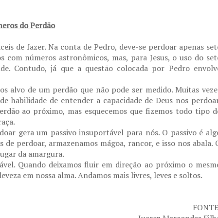
eros do Perdão
áceis de fazer. Na conta de Pedro, deve-se perdoar apenas set
os com números astronômicos, mas, para Jesus, o uso do set
ude. Contudo, já que a questão colocada por Pedro envolv
os alvo de um perdão que não pode ser medido. Muitas veze
 de habilidade de entender a capacidade de Deus nos perdoar
rdão ao próximo, mas esquecemos que fizemos todo tipo d
raça.
doar gera um passivo insuportável para nós. O passivo é alg
és de perdoar, armazenamos mágoa, rancor, e isso nos abala. 
lugar da amargura.
rável. Quando deixamos fluir em direção ao próximo o mesm
eza em nossa alma. Andamos mais livres, leves e soltos.
FONTE