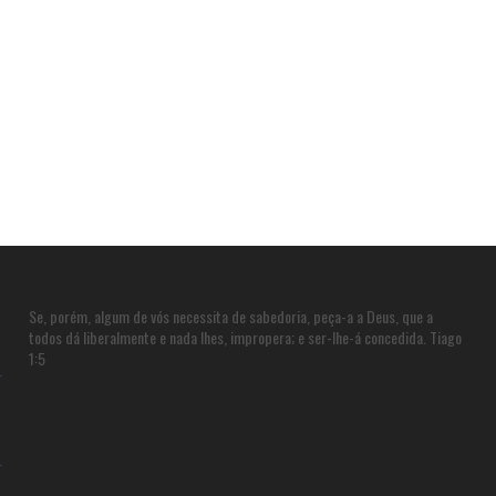
Se, porém, algum de vós necessita de sabedoria, peça-a a Deus, que a
todos dá liberalmente e nada lhes, impropera; e ser-lhe-á concedida. Tiago
1:5