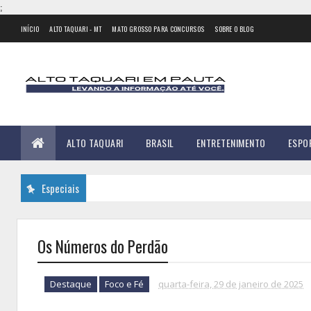
;
INÍCIO
ALTO TAQUARI - MT
MATO GROSSO PARA CONCURSOS
SOBRE O BLOG
ALTO TAQUARI
BRASIL
ENTRETENIMENTO
ESPO
Especiais
Os Números do Perdão
Destaque
Foco e Fé
quarta-feira, 29 de janeiro de 2025