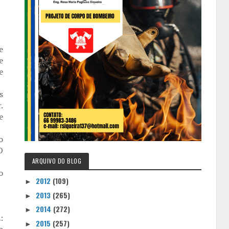
e
e
e
s
.
e
o
O
ARQUIVO DO BLOG
o
2012
(109)
►
2013
(265)
►
2014
(272)
►
:
2015
(257)
►