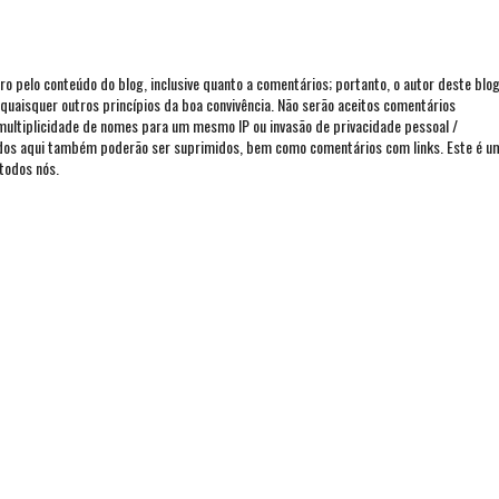
iro pelo conteúdo do blog, inclusive quanto a comentários; portanto, o autor deste blo
ou quaisquer outros princípios da boa convivência. Não serão aceitos comentários
 multiplicidade de nomes para um mesmo IP ou invasão de privacidade pessoal /
ados aqui também poderão ser suprimidos, bem como comentários com links. Este é u
todos nós.