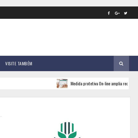
VISITE TAMBÉM
Medida protetiva On-line amplia rede de apoio 