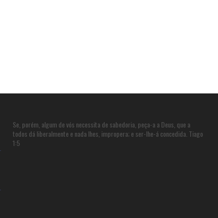
Se, porém, algum de vós necessita de sabedoria, peça-a a Deus, que a
todos dá liberalmente e nada lhes, impropera; e ser-lhe-á concedida. Tiago
1:5