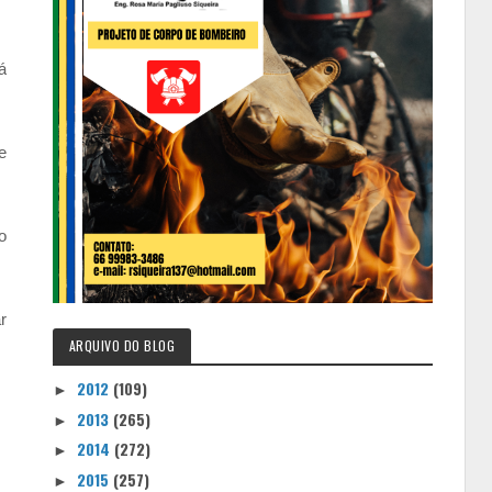
á
e
o
r
ARQUIVO DO BLOG
2012
(109)
►
2013
(265)
►
2014
(272)
►
2015
(257)
►