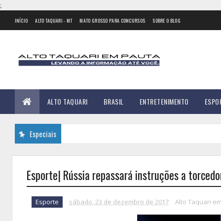
;
INÍCIO
ALTO TAQUARI - MT
MATO GROSSO PARA CONCURSOS
SOBRE O BLOG
ALTO TAQUARI
BRASIL
ENTRETENIMENTO
ESPO
Especiais
Esporte| Rússia repassará instruções a torcedo
Esporte
sábado, 23 de dezembro de 2017
Alto Taquari e