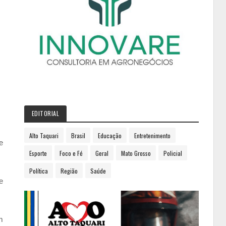
EDITORIAL
Alto Taquari
Brasil
Educação
Entretenimento
e
Esporte
Foco e Fé
Geral
Mato Grosso
Policial
Política
Região
Saúde
e
m