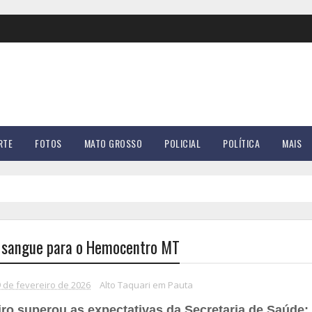
RTE
FOTOS
MATO GROSSO
POLICIAL
POLÍTICA
MAIS
e sangue para o Hemocentro MT
9 de fevereiro de 2026
Alto Taquari em Pauta
eiro superou as expectativas da Secretaria de Saúde;