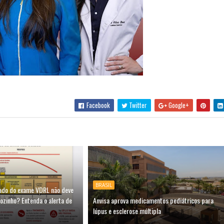
Facebook
Twitter
Google+
BRASIL
ado do exame VDRL não deve
ozinho? Entenda o alerta de
Anvisa aprova medicamentos pediátricos para
lúpus e esclerose múltipla