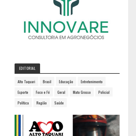
EDITORIAL
Alto Taquari
Brasil
Educação
Entretenimento
Esporte
Foco e Fé
Geral
Mato Grosso
Policial
Política
Região
Saúde