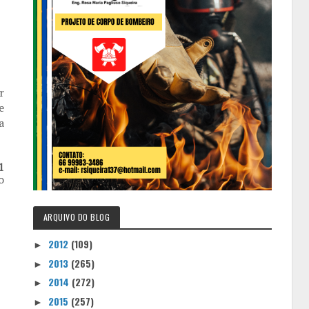
r
e
a
1
o
ARQUIVO DO BLOG
2012
(109)
►
2013
(265)
►
2014
(272)
►
2015
(257)
►