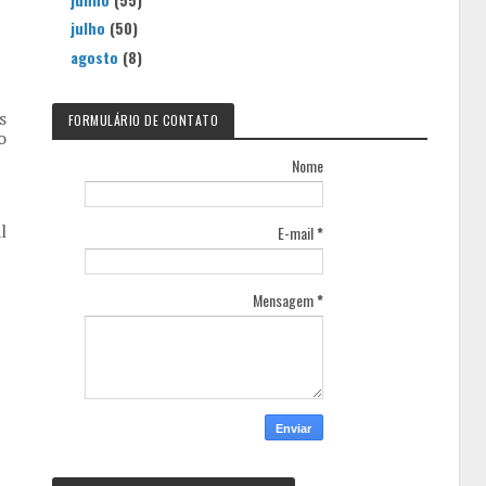
julho
(50)
agosto
(8)
s
FORMULÁRIO DE CONTATO
o
Nome
l
E-mail
*
Mensagem
*