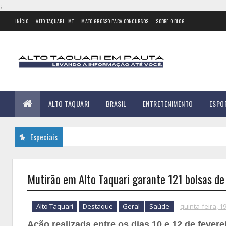
;
INÍCIO
ALTO TAQUARI - MT
MATO GROSSO PARA CONCURSOS
SOBRE O BLOG
ALTO TAQUARI
BRASIL
ENTRETENIMENTO
ESPO
Especiais
Mutirão em Alto Taquari garante 121 bolsas d
Alto Taquari
Destaque
Geral
Saúde
quinta-feira, 1
Ação realizada entre os dias 10 e 12 de fever