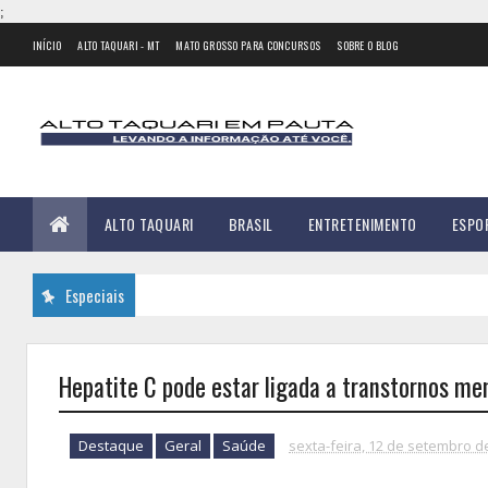
;
INÍCIO
ALTO TAQUARI - MT
MATO GROSSO PARA CONCURSOS
SOBRE O BLOG
ALTO TAQUARI
BRASIL
ENTRETENIMENTO
ESPO
Especiais
Hepatite C pode estar ligada a transtornos men
Destaque
Geral
Saúde
sexta-feira, 12 de setembro d