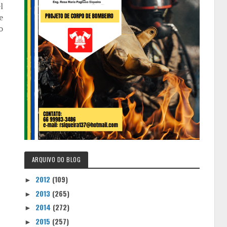
l
e
o
ARQUIVO DO BLOG
2012
(109)
►
2013
(265)
►
2014
(272)
►
2015
(257)
►