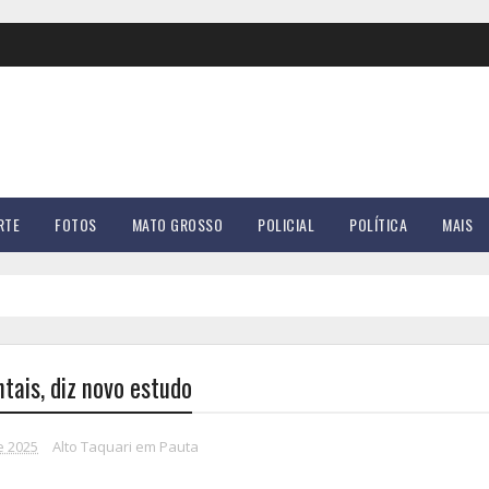
RTE
FOTOS
MATO GROSSO
POLICIAL
POLÍTICA
MAIS
tais, diz novo estudo
e 2025
Alto Taquari em Pauta