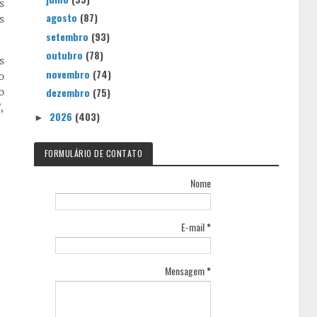
s
agosto
(87)
s
setembro
(93)
outubro
(78)
s
novembro
(74)
o
o
dezembro
(75)
,
2026
(403)
►
FORMULÁRIO DE CONTATO
Nome
E-mail
*
Mensagem
*