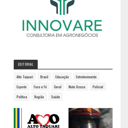
EDITORIAL
Alto Taquari
Brasil
Educação
Entretenimento
Esporte
Foco e Fé
Geral
Mato Grosso
Policial
Política
Região
Saúde