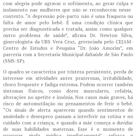
com ​alegria pode agravar o sofrimento, ao gerar culpa e
isolamento nas mulheres que não se reconhecem ness​​e​​ ​
contexto.​ “A depressão pós-parto não é uma fraqueza ou
falta de amor pelo bebê. É uma condição clínica que
precisa ser diagnosticada e tratada, assim como qualquer
outro problema de saúde”, afirma Dr. Newton Silva,
ginecologista da UBS Vera Cruz, gerenciada pelo CEJAM-
Centro de Estudos e Pesquisa “Dr. João Amorim”, em
parceria com a Secretaria Municipal d​​a​​ Saúde​ de São Paulo
(SMS-SP)​.
O quadro se caracteriza por tristeza persistente, perda de
interesse em atividades antes prazerosas, irritabilidade,
choro frequente e fadiga extrema. Podem ocorrer também
sintomas físicos, como dores musculares, cefaleia,
alterações no apetite e insônia. Nos casos mais graves, há
risco de automutilação ou pensamentos de ferir o bebê.
“Os sinais de alerta aparecem quando sentimentos de
ansiedade e desespero passam a interferir na rotina e no
cuidado com a criança, e quando a mãe começa a duvidar
de suas habilidades maternas. Esse é o momento de
procurar ajuda médica imediatamente”, reforça o