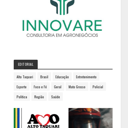
EDITORIAL
Alto Taquari
Brasil
Educação
Entretenimento
Esporte
Foco e Fé
Geral
Mato Grosso
Policial
Política
Região
Saúde