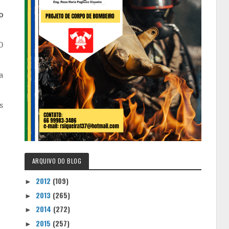
o
0
a
s
ARQUIVO DO BLOG
2012
(109)
►
2013
(265)
►
2014
(272)
►
2015
(257)
►