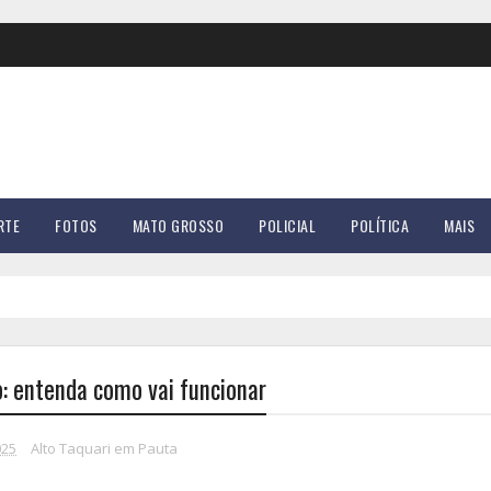
RTE
FOTOS
MATO GROSSO
POLICIAL
POLÍTICA
MAIS
do: entenda como vai funcionar
025
Alto Taquari em Pauta