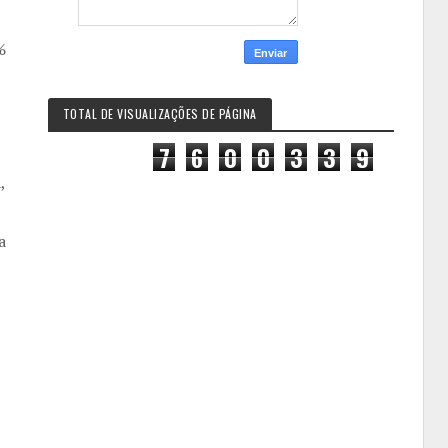
%
TOTAL DE VISUALIZAÇÕES DE PÁGINA
7
6
0
0
3
3
9
,
a