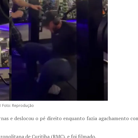
1 Foto: Reprodução
ernas e deslocou o pé direito enquanto fazia agachamento co
politana de Curitiba (RMC), e foi filmado.