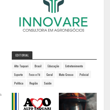
EDITORIAL
Alto Taquari
Brasil
Educação
Entretenimento
Esporte
Foco e Fé
Geral
Mato Grosso
Policial
Política
Região
Saúde
m