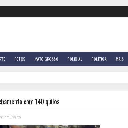
RTE
FOTOS
MATO GROSSO
POLICIAL
POLÍTICA
MAIS
achamento com 140 quilos
ari em Pauta