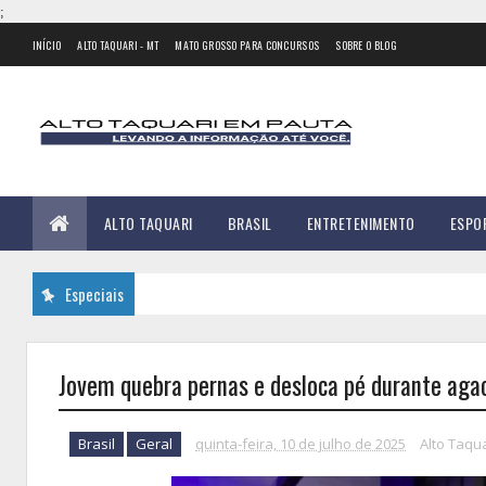
;
INÍCIO
ALTO TAQUARI - MT
MATO GROSSO PARA CONCURSOS
SOBRE O BLOG
ALTO TAQUARI
BRASIL
ENTRETENIMENTO
ESPO
Especiais
Jovem quebra pernas e desloca pé durante ag
Brasil
Geral
quinta-feira, 10 de julho de 2025
Alto Taqu