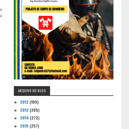
a
i
ARQUIVO DO BLOG
2012
(109)
►
2013
(265)
►
2014
(272)
►
2015
(257)
►