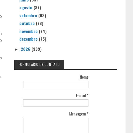
agosto
(87)
setembro
(93)
o
outubro
(78)
novembro
(74)
a
dezembro
(75)
o
2026
(399)
►
s
FORMULÁRIO DE CONTATO
,
Nome
E-mail
*
Mensagem
*