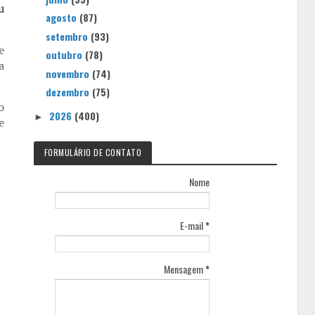
u
agosto
(87)
setembro
(93)
e
outubro
(78)
a
novembro
(74)
dezembro
(75)
o
2026
(400)
►
e
FORMULÁRIO DE CONTATO
Nome
E-mail
*
Mensagem
*