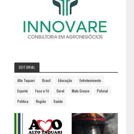
EDITORIAL
Alto Taquari
Brasil
Educação
Entretenimento
Esporte
Foco e Fé
Geral
Mato Grosso
Policial
Política
Região
Saúde