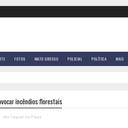
RTE
FOTOS
MATO GROSSO
POLICIAL
POLÍTICA
MAIS
ocar incêndios florestais
Alto Taquari em Pauta