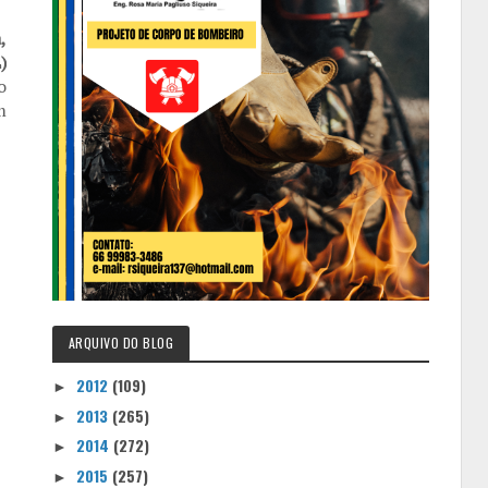
,
)
o
m
ARQUIVO DO BLOG
2012
(109)
►
2013
(265)
►
2014
(272)
►
2015
(257)
►