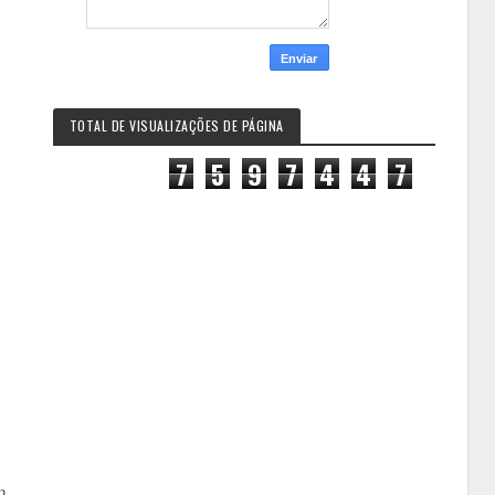
TOTAL DE VISUALIZAÇÕES DE PÁGINA
7
5
9
7
4
4
7
m