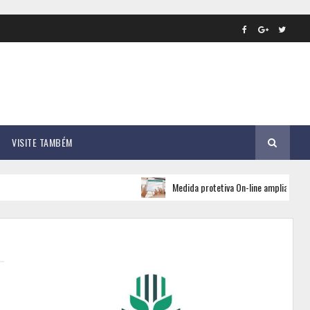
VISITE TAMBÉM
Medida protetiva On-line amplia rede de apoio e