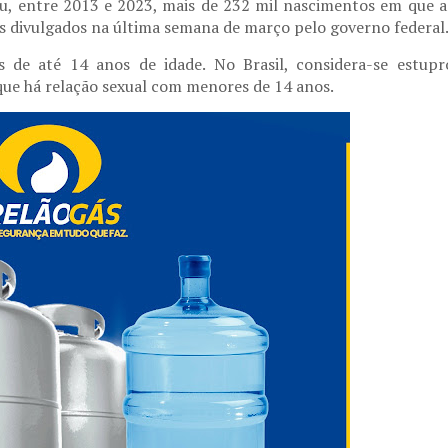
rou, entre 2013 e 2023, mais de 232 mil nascimentos em que a
s divulgados na última semana de março pelo governo federal
de até 14 anos de idade. No Brasil, considera-se estupr
que há relação sexual com menores de 14 anos.