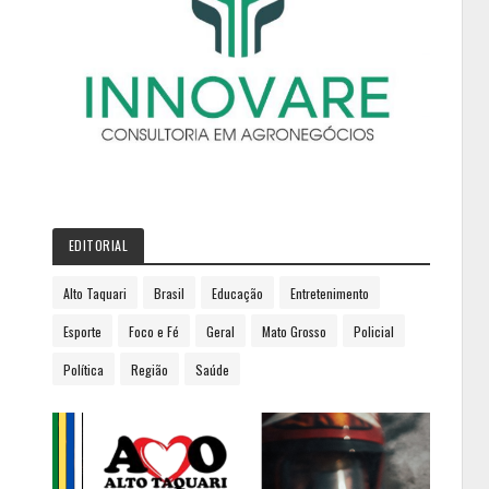
EDITORIAL
Alto Taquari
Brasil
Educação
Entretenimento
Esporte
Foco e Fé
Geral
Mato Grosso
Policial
Política
Região
Saúde