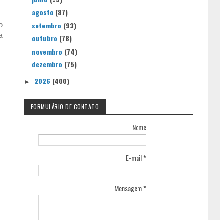
agosto
(87)
o
setembro
(93)
a
outubro
(78)
novembro
(74)
dezembro
(75)
2026
(400)
►
FORMULÁRIO DE CONTATO
Nome
E-mail
*
Mensagem
*