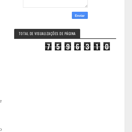
TOTAL DE VISUALIZAÇÕES DE PÁGINA
7
5
9
6
3
1
0
e
o