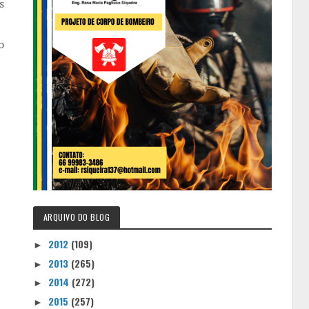
s
.
o
ARQUIVO DO BLOG
2012
(109)
►
2013
(265)
►
2014
(272)
►
2015
(257)
►