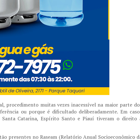
al, procedimento muitas vezes inacessível na maior parte do
eferência ou porque é dificultado deliberadamente. Em caso
Santa Catarina, Espírito Santo e Piauí tiveram o direito 
estão presentes no Raseam (Relatório Anual Socioeconômico d