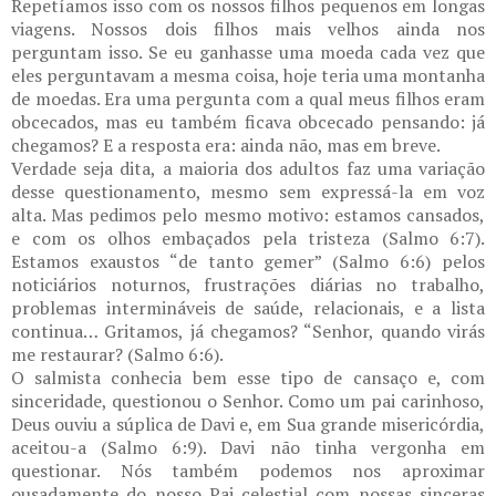
Repetíamos isso com os nossos filhos pequenos em longas
viagens. Nossos dois filhos mais velhos ainda nos
perguntam isso. Se eu ganhasse uma moeda cada vez que
eles perguntavam a mesma coisa, hoje teria uma montanha
de moedas. Era uma pergunta com a qual meus filhos eram
obcecados, mas eu também ficava obcecado pensando: já
chegamos? E a resposta era: ainda não, mas em breve.
Verdade seja dita, a maioria dos adultos faz uma variação
desse questionamento, mesmo sem expressá-la em voz
alta. Mas pedimos pelo mesmo motivo: estamos cansados,
e com os olhos embaçados pela tristeza (Salmo 6:7).
Estamos exaustos “de tanto gemer” (Salmo 6:6) pelos
noticiários noturnos, frustrações diárias no trabalho,
problemas intermináveis de saúde, relacionais, e a lista
continua… Gritamos, já chegamos? “Senhor, quando virás
me restaurar? (Salmo 6:6).
O salmista conhecia bem esse tipo de cansaço e, com
sinceridade, questionou o Senhor. Como um pai carinhoso,
Deus ouviu a súplica de Davi e, em Sua grande misericórdia,
aceitou-a (Salmo 6:9). Davi não tinha vergonha em
questionar. Nós também podemos nos aproximar
ousadamente do nosso Pai celestial com nossas sinceras