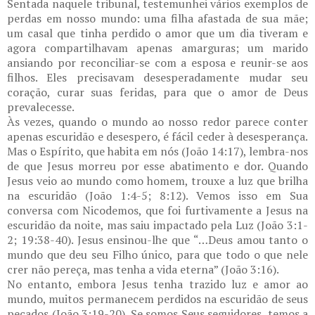
Sentada naquele tribunal, testemunhei vários exemplos de
perdas em nosso mundo: uma filha afastada de sua mãe;
um casal que tinha perdido o amor que um dia tiveram e
agora compartilhavam apenas amarguras; um marido
ansiando por reconciliar-se com a esposa e reunir-se aos
filhos. Eles precisavam desesperadamente mudar seu
coração, curar suas feridas, para que o amor de Deus
prevalecesse.
Às vezes, quando o mundo ao nosso redor parece conter
apenas escuridão e desespero, é fácil ceder à desesperança.
Mas o Espírito, que habita em nós (João 14:17), lembra-nos
de que Jesus morreu por esse abatimento e dor. Quando
Jesus veio ao mundo como homem, trouxe a luz que brilha
na escuridão (João 1:4-5; 8:12). Vemos isso em Sua
conversa com Nicodemos, que foi furtivamente a Jesus na
escuridão da noite, mas saiu impactado pela Luz (João 3:1-
2; 19:38-40). Jesus ensinou-lhe que “…Deus amou tanto o
mundo que deu seu Filho único, para que todo o que nele
crer não pereça, mas tenha a vida eterna” (João 3:16).
No entanto, embora Jesus tenha trazido luz e amor ao
mundo, muitos permanecem perdidos na escuridão de seus
pecados (João 3:19-20). Se somos Seus seguidores, temos a