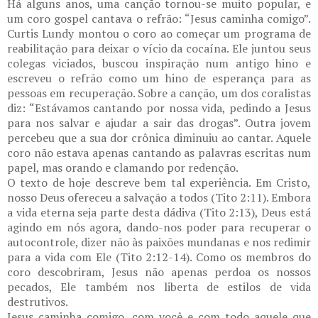
Há alguns anos, uma canção tornou-se muito popular, e
um coro gospel cantava o refrão: “Jesus caminha comigo”.
Curtis Lundy montou o coro ao começar um programa de
reabilitação para deixar o vício da cocaína. Ele juntou seus
colegas viciados, buscou inspiração num antigo hino e
escreveu o refrão como um hino de esperança para as
pessoas em recuperação. Sobre a canção, um dos coralistas
diz: “Estávamos cantando por nossa vida, pedindo a Jesus
para nos salvar e ajudar a sair das drogas”. Outra jovem
percebeu que a sua dor crônica diminuiu ao cantar. Aquele
coro não estava apenas cantando as palavras escritas num
papel, mas orando e clamando por redenção.
O texto de hoje descreve bem tal experiência. Em Cristo,
nosso Deus ofereceu a salvação a todos (Tito 2:11). Embora
a vida eterna seja parte desta dádiva (Tito 2:13), Deus está
agindo em nós agora, dando-nos poder para recuperar o
autocontrole, dizer não às paixões mundanas e nos redimir
para a vida com Ele (Tito 2:12-14). Como os membros do
coro descobriram, Jesus não apenas perdoa os nossos
pecados, Ele também nos liberta de estilos de vida
destrutivos.
Jesus caminha comigo, com você e com todo aquele que