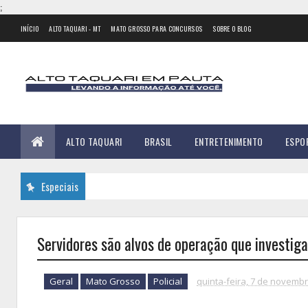
;
INÍCIO
ALTO TAQUARI - MT
MATO GROSSO PARA CONCURSOS
SOBRE O BLOG
ALTO TAQUARI
BRASIL
ENTRETENIMENTO
ESPO
Especiais
Servidores são alvos de operação que investiga
Geral
Mato Grosso
Policial
quinta-feira, 7 de novemb