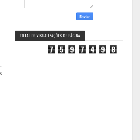
TOTAL DE VISUALIZAÇÕES DE PÁGINA
7
5
9
7
4
9
8
-
s