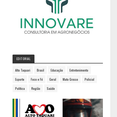
EDITORIAL
Alto Taquari
Brasil
Educação
Entretenimento
Esporte
Foco e Fé
Geral
Mato Grosso
Policial
Política
Região
Saúde