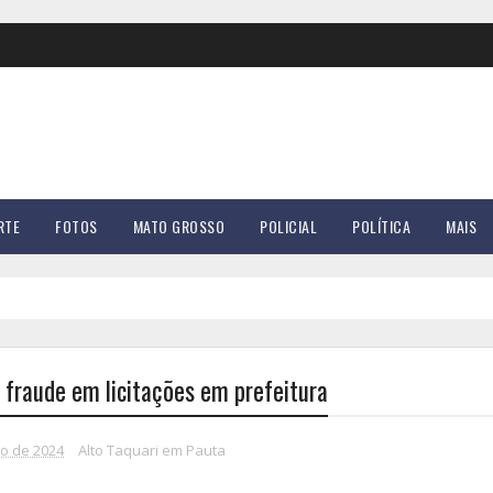
RTE
FOTOS
MATO GROSSO
POLICIAL
POLÍTICA
MAIS
 fraude em licitações em prefeitura
ro de 2024
Alto Taquari em Pauta