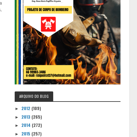
a
.
ARQUIVO DO BLOG
2012
(109)
►
2013
(265)
►
2014
(272)
►
2015
(257)
►