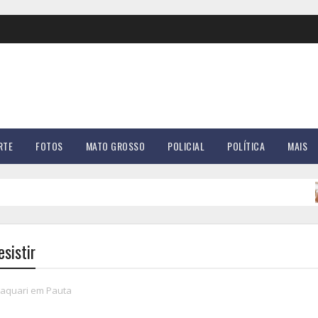
RTE
FOTOS
MATO GROSSO
POLICIAL
POLÍTICA
MAIS
Med
esistir
Taquari em Pauta