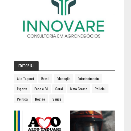
EDITORIAL
Alto Taquari
Brasil
Educação
Entretenimento
Esporte
Foco e Fé
Geral
Mato Grosso
Policial
Política
Região
Saúde