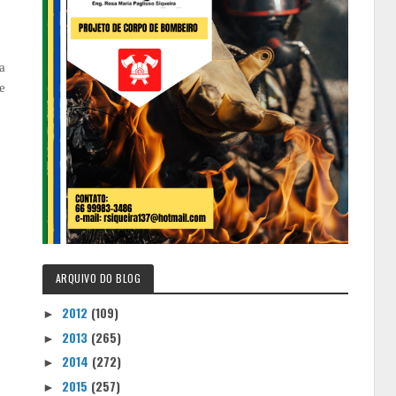
a
e
ARQUIVO DO BLOG
2012
(109)
►
2013
(265)
►
2014
(272)
►
2015
(257)
►