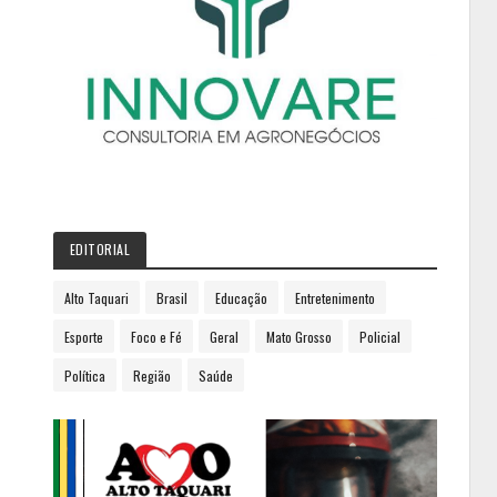
EDITORIAL
Alto Taquari
Brasil
Educação
Entretenimento
Esporte
Foco e Fé
Geral
Mato Grosso
Policial
Política
Região
Saúde