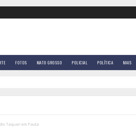
RTE
FOTOS
MATO GROSSO
POLICIAL
POLÍTICA
MAIS
Alto Taquari em Pauta