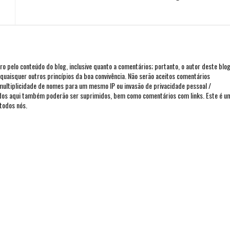
iro pelo conteúdo do blog, inclusive quanto a comentários; portanto, o autor deste blo
ou quaisquer outros princípios da boa convivência. Não serão aceitos comentários
 multiplicidade de nomes para um mesmo IP ou invasão de privacidade pessoal /
ados aqui também poderão ser suprimidos, bem como comentários com links. Este é u
todos nós.