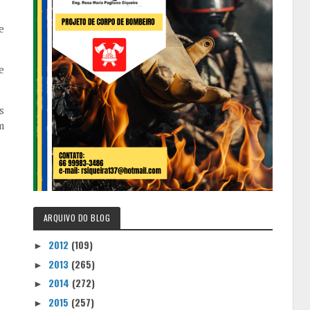
e
e
s
m
ARQUIVO DO BLOG
2012
(109)
►
2013
(265)
►
2014
(272)
►
2015
(257)
►