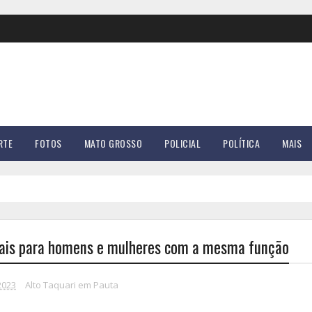
RTE
FOTOS
MATO GROSSO
POLICIAL
POLÍTICA
MAIS
guais para homens e mulheres com a mesma função
2023
Alto Taquari em Pauta