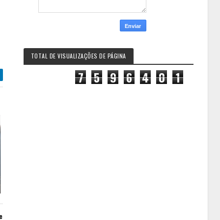
TOTAL DE VISUALIZAÇÕES DE PÁGINA
7
5
9
6
4
0
1
e