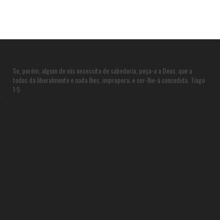
Se, porém, algum de vós necessita de sabedoria, peça-a a Deus, que a
todos dá liberalmente e nada lhes, impropera; e ser-lhe-á concedida. Tiago
1:5