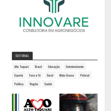
EDITORIAL
Alto Taquari
Brasil
Educação
Entretenimento
Esporte
Foco e Fé
Geral
Mato Grosso
Policial
Política
Região
Saúde