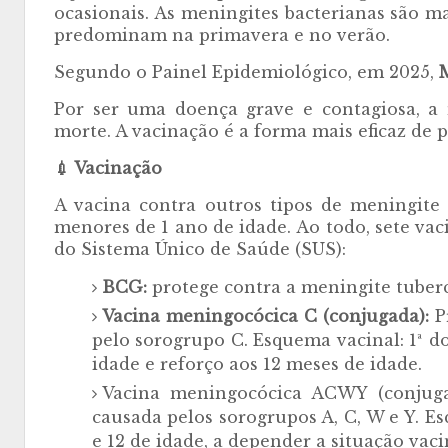
ocasionais. As meningites bacterianas são m
predominam na primavera e no verão.
Segundo o Painel Epidemiológico, em 2025,
Por ser uma doença grave e contagiosa, a
morte. A vacinação é a forma mais eficaz de 
💉 Vacinação
A vacina contra outros tipos de meningite 
menores de 1 ano de idade. Ao todo, sete va
do Sistema Único de Saúde (SUS):
BCG:
protege contra a meningite tuberc
Vacina meningocócica C (conjugada):
P
pelo sorogrupo C. Esquema vacinal: 1ª do
idade e reforço aos 12 meses de idade.
Vacina meningocócica ACWY (conjuga
causada pelos sorogrupos A, C, W e Y. E
e 12 de idade, a depender a situação vaci