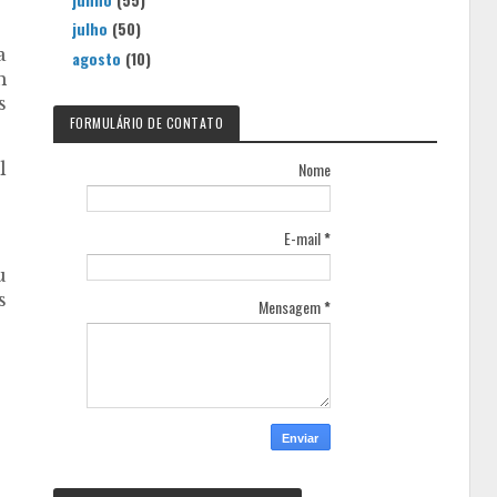
julho
(50)
a
agosto
(10)
m
s
FORMULÁRIO DE CONTATO
Nome
l
E-mail
*
u
s
Mensagem
*