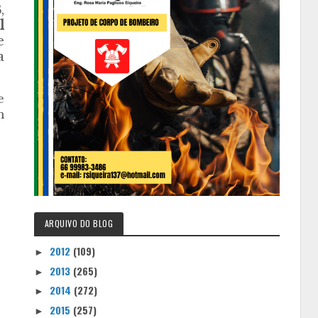
B
,
l
e
a
e
m
ARQUIVO DO BLOG
2012
(109)
►
2013
(265)
►
2014
(272)
►
2015
(257)
►