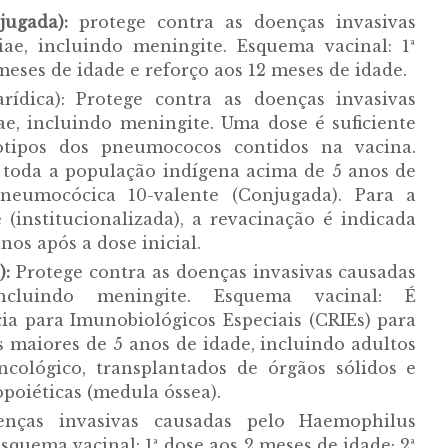
njugada):
protege contra as doenças invasivas
ae, incluindo meningite. Esquema vacinal: 1ª
meses de idade e reforço aos 12 meses de idade.
rídica): Protege contra as doenças invasivas
e, incluindo meningite. Uma dose é suficiente
rotipos dos pneumococos contidos na vacina.
a toda a população indígena acima de 5 anos de
eumocócica 10-valente (Conjugada). Para a
(institucionalizada), a revacinação é indicada
nos após a dose inicial.
):
Protege contra as doenças invasivas causadas
ncluindo meningite. Esquema vacinal: É
ia para Imunobiológicos Especiais (CRIEs) para
s maiores de 5 anos de idade, incluindo adultos
ncológico, transplantados de órgãos sólidos e
poiéticas (medula óssea).
nças invasivas causadas pelo Haemophilus
quema vacinal: 1ª dose aos 2 meses de idade; 2ª