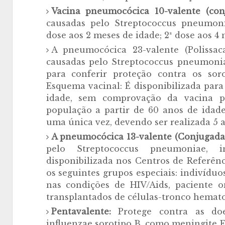
Vacina pneumocócica 10-valente (co
causadas pelo Streptococcus pneumoni
dose aos 2 meses de idade; 2ª dose aos 4 
A pneumocócica 23-valente (Polissaca
causadas pelo Streptococcus pneumonia
para conferir proteção contra os so
Esquema vacinal: É disponibilizada par
idade, sem comprovação da vacina pn
população a partir de 60 anos de idade 
uma única vez, devendo ser realizada 5 a
A pneumocócica 13-valente (Conjugada
pelo Streptococcus pneumoniae, i
disponibilizada nos Centros de Referênc
os seguintes grupos especiais: indivíduo
nas condições de HIV/Aids, paciente o
transplantados de células-tronco hemato
Pentavalente:
Protege contra as doe
influenzae sorotipo B, como meningite Es