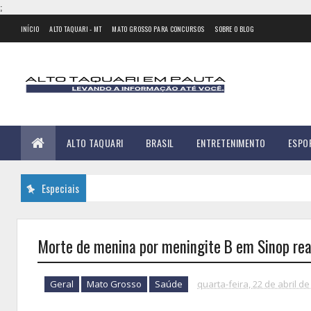
;
INÍCIO
ALTO TAQUARI - MT
MATO GROSSO PARA CONCURSOS
SOBRE O BLOG
ALTO TAQUARI
BRASIL
ENTRETENIMENTO
ESPO
Especiais
Morte de menina por meningite B em Sinop rea
Geral
Mato Grosso
Saúde
quarta-feira, 22 de abril de