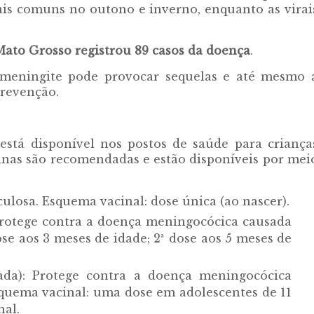
ais comuns no outono e inverno, enquanto as virai
Mato Grosso registrou 89 casos da doença
.
 meningite pode provocar sequelas e até mesmo 
prevenção.
está disponível nos postos de saúde para criança
cinas são recomendadas e estão disponíveis por mei
ulosa. Esquema vacinal: dose única (ao nascer).
rotege contra a doença meningocócica causada
se aos 3 meses de idade; 2ª dose aos 5 meses de
da): Protege contra a doença meningocócica
squema vacinal: uma dose em adolescentes de 11
nal.