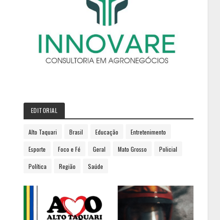
EDITORIAL
Alto Taquari
Brasil
Educação
Entretenimento
Esporte
Foco e Fé
Geral
Mato Grosso
Policial
Política
Região
Saúde