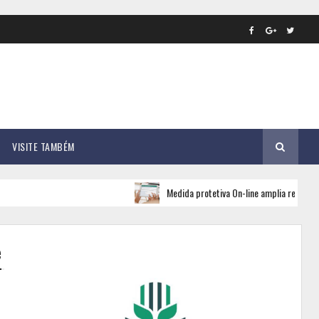
VISITE TAMBÉM
Medida protetiva On-line amplia rede de apoio e 
e