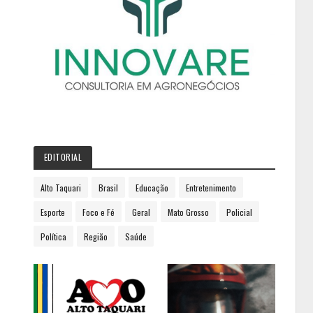
EDITORIAL
Alto Taquari
Brasil
Educação
Entretenimento
Esporte
Foco e Fé
Geral
Mato Grosso
Policial
Política
Região
Saúde