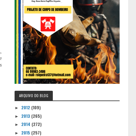
,
e
s
ARQUIVO DO BLOG
2012
(109)
►
2013
(265)
►
2014
(272)
►
2015
(257)
►