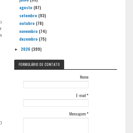
agosto
(87)
setembro
(93)
o
outubro
(78)
r
novembro
(74)
a
dezembro
(75)
2026
(399)
►
FORMULÁRIO DE CONTATO
Nome
E-mail
*
Mensagem
*
0