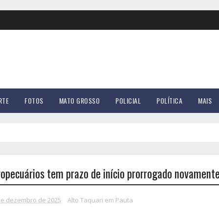
RTE
FOTOS
MATO GROSSO
POLICIAL
POLÍTICA
MAIS
ropecuários tem prazo de início prorrogado novament
 de dezembro de 2025
Alto Taquari em Pauta