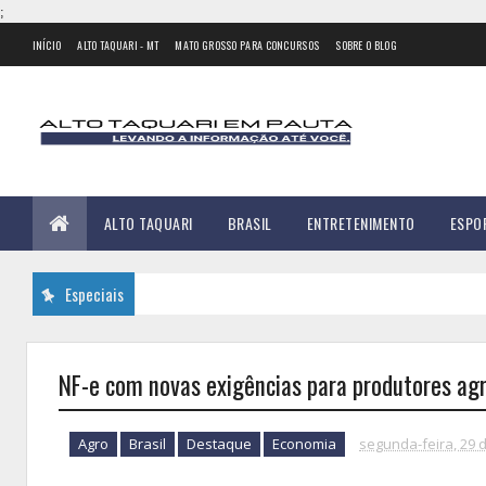
;
INÍCIO
ALTO TAQUARI - MT
MATO GROSSO PARA CONCURSOS
SOBRE O BLOG
ALTO TAQUARI
BRASIL
ENTRETENIMENTO
ESPO
Especiais
NF-e com novas exigências para produtores ag
Agro
Brasil
Destaque
Economia
segunda-feira, 29