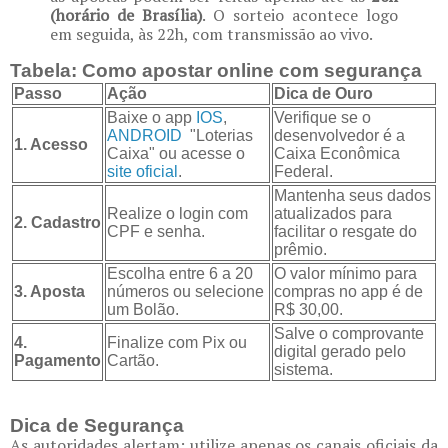
(horário de Brasília)
. O sorteio acontece logo
em seguida, às 22h, com transmissão ao vivo.
Tabela: Como apostar online com segurança
Passo
Ação
Dica de Ouro
Baixe o app
IOS
,
Verifique se o
ANDROID
"Loterias
desenvolvedor é a
1. Acesso
Caixa" ou acesse o
Caixa Econômica
site oficial
.
Federal.
Mantenha seus dados
Realize o login com
atualizados para
2. Cadastro
CPF e senha.
facilitar o resgate do
prêmio.
Escolha entre 6 a 20
O valor mínimo para
3. Aposta
números ou selecione
compras no app é de
um Bolão.
R$ 30,00.
Salve o comprovante
4.
Finalize com Pix ou
digital gerado pelo
Pagamento
Cartão.
sistema.
Dica de Segurança
As autoridades alertam: utilize apenas os canais oficiais da