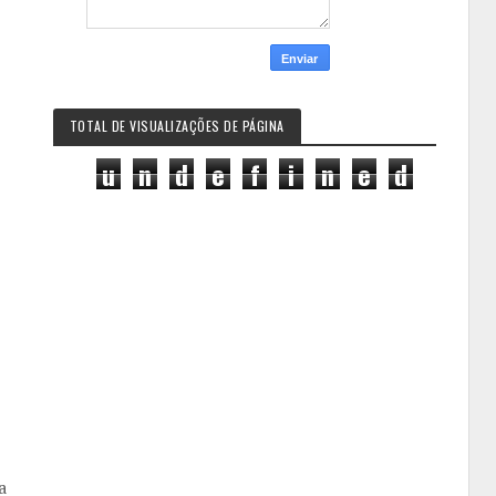
TOTAL DE VISUALIZAÇÕES DE PÁGINA
u
n
d
e
f
i
n
e
d
a