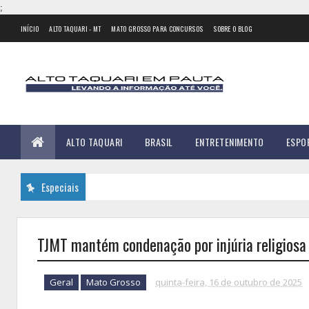
;
INÍCIO
ALTO TAQUARI - MT
MATO GROSSO PARA CONCURSOS
SOBRE O BLOG
ALTO TAQUARI
BRASIL
ENTRETENIMENTO
ESPO
Especiais
TJMT mantém condenação por injúria religios
Geral
Mato Grosso
quinta-feira, 16 de outubro de 2025