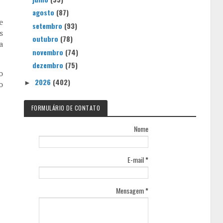
agosto
(87)
e
setembro
(93)
s
outubro
(78)
a
novembro
(74)
dezembro
(75)
o
2026
(402)
o
►
FORMULÁRIO DE CONTATO
Nome
E-mail
*
Mensagem
*