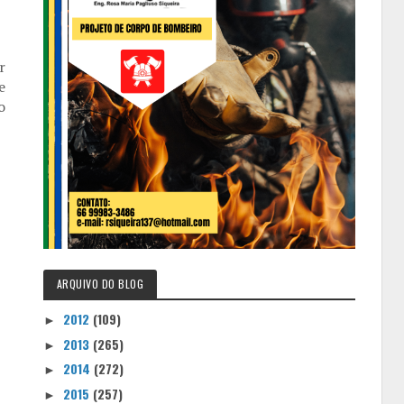
r
e
o
ARQUIVO DO BLOG
2012
(109)
►
2013
(265)
►
2014
(272)
►
2015
(257)
►