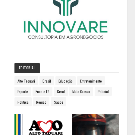
EDITORIAL
Alto Taquari
Brasil
Educação
Entretenimento
Esporte
Foco e Fé
Geral
Mato Grosso
Policial
Política
Região
Saúde