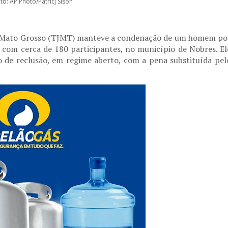
to: AP Photo/Patricj Sison
de Mato Grosso (TJMT) manteve a condenação de um homem po
com cerca de 180 participantes, no município de Nobres. El
 de reclusão, em regime aberto, com a pena substituída pel