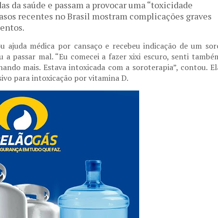
das da saúde e passam a provocar uma “toxicidade
asos recentes no Brasil mostram complicações graves
entos.
cou ajuda médica por cansaço e recebeu indicação de um sor
 a passar mal. “Eu comecei a fazer xixi escuro, senti també
ndo mais. Estava intoxicada com a soroterapia”, contou. El
ivo para intoxicação por vitamina D.