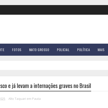
RTE
FOTOS
MATO GROSSO
POLICIAL
POLÍTICA
MAIS
co e já levam a internações graves no Brasil
2025
Alto Taquari em Pauta