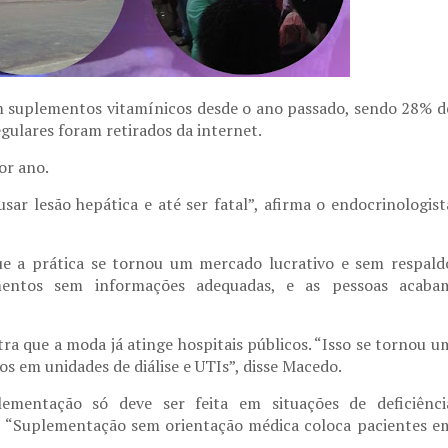
m suplementos vitamínicos desde o ano passado, sendo 28% d
egulares foram retirados da internet.
or ano.
sar lesão hepática e até ser fatal”, afirma o endocrinologist
e a prática se tornou um mercado lucrativo e sem respald
plementos sem informações adequadas, e as pessoas acaba
ra que a moda já atinge hospitais públicos. “Isso se tornou u
s em unidades de diálise e UTIs”, disse Macedo.
lementação só deve ser feita em situações de deficiênci
: “Suplementação sem orientação médica coloca pacientes e