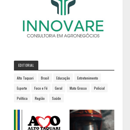
EDITORIAL
Alto Taquari
Brasil
Educação
Entretenimento
Esporte
Foco e Fé
Geral
Mato Grosso
Policial
Política
Região
Saúde