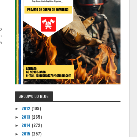
o
m
a
ARQUIVO DO BLOG
2012
(109)
►
2013
(265)
►
2014
(272)
►
2015
(257)
►