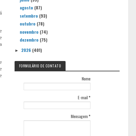
agosto
(87)
á
setembro
(93)
outubro
(78)
e
novembro
(74)
e
dezembro
(75)
a
2026
(401)
►
e
FORMULÁRIO DE CONTATO
e
e
Nome
E-mail
*
Mensagem
*