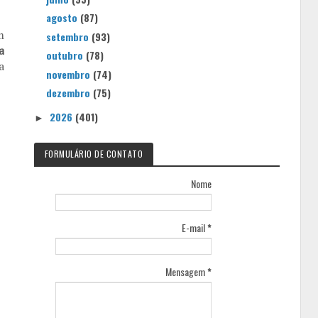
agosto
(87)
m
setembro
(93)
a
outubro
(78)
a
novembro
(74)
dezembro
(75)
2026
(401)
►
FORMULÁRIO DE CONTATO
Nome
E-mail
*
Mensagem
*