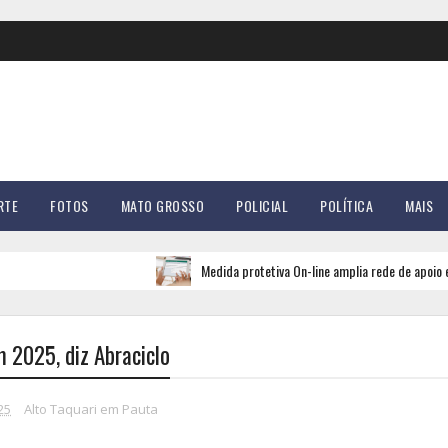
RTE
FOTOS
MATO GROSSO
POLICIAL
POLÍTICA
MAIS
Medida protetiva On-line amplia rede de apoio e segurança 
 2025, diz Abraciclo
25
Alto Taquari em Pauta