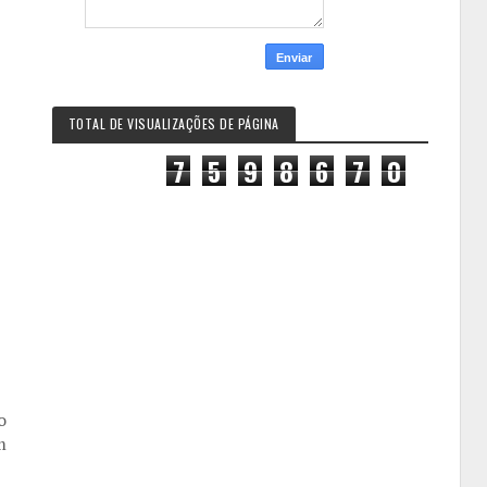
TOTAL DE VISUALIZAÇÕES DE PÁGINA
7
5
9
8
6
7
0
o
m