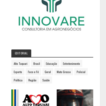
EDITORIAL
Alto Taquari
Brasil
Educação
Entretenimento
Esporte
Foco e Fé
Geral
Mato Grosso
Policial
Política
Região
Saúde