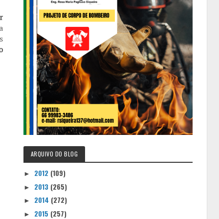
r
a
s
o
ARQUIVO DO BLOG
2012
(109)
►
2013
(265)
►
2014
(272)
►
2015
(257)
►