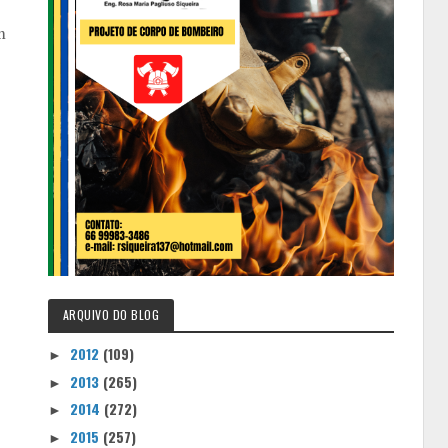
m
ARQUIVO DO BLOG
2012
(109)
►
2013
(265)
►
2014
(272)
►
2015
(257)
►