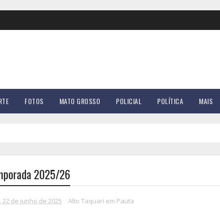
RTE
FOTOS
MATO GROSSO
POLICIAL
POLÍTICA
MAIS
emporada 2025/26
 22 de junho de 2025
Alto Taquari em Pauta