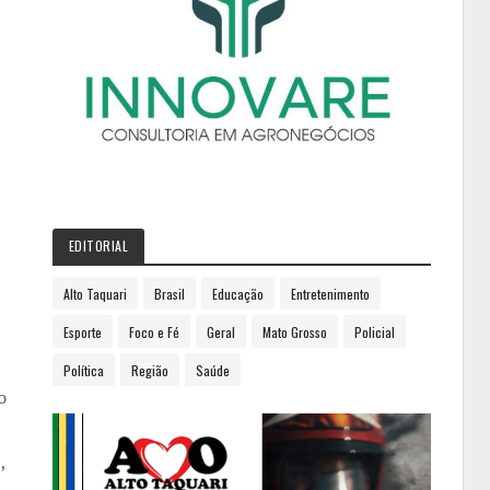
EDITORIAL
Alto Taquari
Brasil
Educação
Entretenimento
Esporte
Foco e Fé
Geral
Mato Grosso
Policial
Política
Região
Saúde
o
,