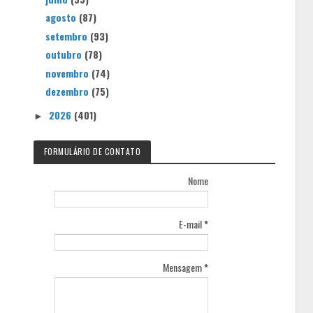
agosto
(87)
setembro
(93)
outubro
(78)
novembro
(74)
dezembro
(75)
2026
(401)
►
FORMULÁRIO DE CONTATO
Nome
E-mail
*
Mensagem
*