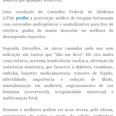
maiores que qualquer benefício.
Uma resolução do Conselho Federal de Medicina
(CFM)
proíbe
a prescrição médica de terapias hormonais
com esteroides androgênicos e anabolizantes para fins de
estética, ganho de massa muscular ou melhora do
desempenho esportivo.
Segundo Dornelles, os riscos causados pelo uso sem
indicação são tantos que “dão um livro”. Ele cita males
como infarto, arritmia, insuficiência cardíaca, alteração da
resistência insulínica, que favorece a diabetes, trombose,
embolia, hepatite medicamentosa, tumores de fígado,
infertilidade, impotência e redução de libido,
masculinização em mulheres, engrossamento de voz
feminina (irreversível), irregularidade menstrual e
malformação fetal.
Homens e mulheres podem ter acne severa, pele oleosa,
crescimento de pelos e queda de cabelo. Indivíduos