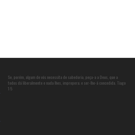
Se, porém, algum de vós necessita de sabedoria, peça-a a Deus, que a
todos dá liberalmente e nada lhes, impropera; e ser-lhe-á concedida. Tiago
1:5