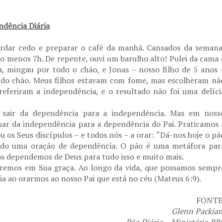
dência Diária
ordar cedo e preparar o café da manhã. Cansados da semana
 menos 7h. De repente, ouvi um barulho alto! Pulei da cama 
a, mingau por todo o chão, e Jonas – nosso filho de 5 anos 
 do chão. Meus filhos estavam com fome, mas escolheram nã
eferiram a independência, e o resultado não foi uma delíci
 sair da dependência para a independência. Mas em noss
sar da independência para a dependência do Pai. Praticamos 
 os Seus discípulos – e todos nós – a orar: “Dá-nos hoje o pã
nando uma oração de dependência. O pão é uma metáfora par
ós dependemos de Deus para tudo isso e muito mais.
uaremos em Sua graça. Ao longo da vida, que possamos sempr
 ao orarmos ao nosso Pai que está no céu (Mateus 6:9).
FONTE
Glenn Packia