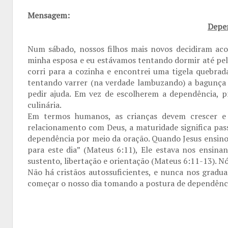
Mensagem:
Depen
Num sábado, nossos filhos mais novos decidiram ac
minha esposa e eu estávamos tentando dormir até pelo
corri para a cozinha e encontrei uma tigela quebrad
tentando varrer (na verdade lambuzando) a bagunça
pedir ajuda. Em vez de escolherem a dependência, pr
culinária.
Em termos humanos, as crianças devem crescer e
relacionamento com Deus, a maturidade significa pas
dependência por meio da oração. Quando Jesus ensinou
para este dia” (Mateus 6:11), Ele estava nos ensi
sustento, libertação e orientação (Mateus 6:11-13). N
Não há cristãos autossuficientes, e nunca nos grad
começar o nosso dia tomando a postura de dependência