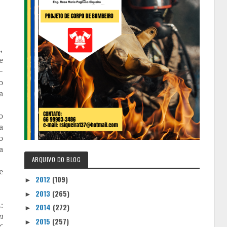
,
e
–
o
a
o
a
o
a
ARQUIVO DO BLOG
e
2012
(109)
►
2013
(265)
►
:
2014
(272)
►
m
2015
(257)
►