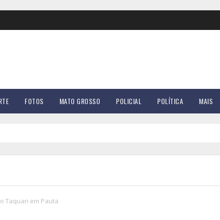
RTE
FOTOS
MATO GROSSO
POLICIAL
POLÍTICA
MAIS
to Taquari em Pauta