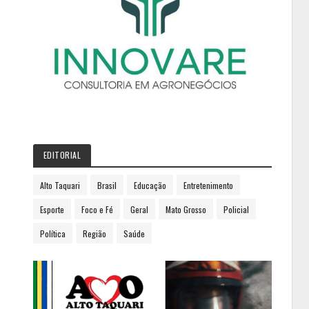
EDITORIAL
Alto Taquari
Brasil
Educação
Entretenimento
Esporte
Foco e Fé
Geral
Mato Grosso
Policial
Política
Região
Saúde