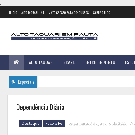
;
INÍCIO
ALTO TAQUARI - MT
MATO GROSSO PARA CONCURSOS
SOBRE O BLOG
ALTO TAQUARI
BRASIL
ENTRETENIMENTO
ESPO
Especiais
Dependência Diária
Destaque
Foco e Fé
terça-feira, 7 de janeiro de 2025
Al