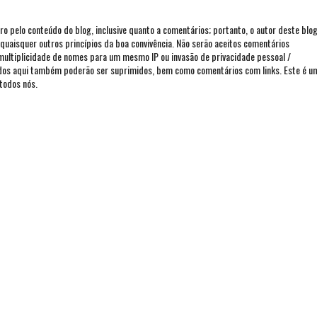
iro pelo conteúdo do blog, inclusive quanto a comentários; portanto, o autor deste blo
ou quaisquer outros princípios da boa convivência. Não serão aceitos comentários
 multiplicidade de nomes para um mesmo IP ou invasão de privacidade pessoal /
ados aqui também poderão ser suprimidos, bem como comentários com links. Este é u
todos nós.