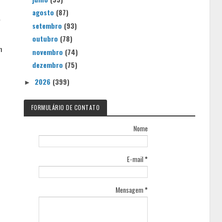
agosto
(87)
g
setembro
(93)
outubro
(78)
m
novembro
(74)
dezembro
(75)
2026
(399)
►
FORMULÁRIO DE CONTATO
Nome
E-mail
*
Mensagem
*