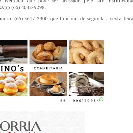
o WebChat que pode ser acessado pelo site instituciona
sApp (65) 4042-9298.
mero: (65) 3617-2900, que funciona de segunda a sexta-feira