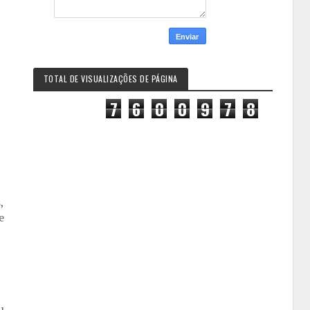
TOTAL DE VISUALIZAÇÕES DE PÁGINA
7
6
0
0
9
7
8
,
e