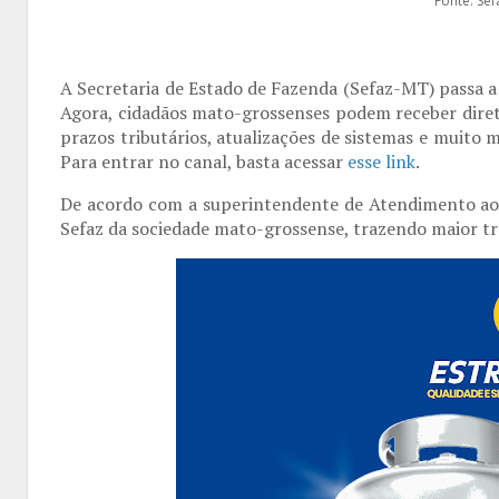
Fonte: Se
A Secretaria de Estado de Fazenda (Sefaz-MT) passa a
Agora, cidadãos mato-grossenses podem receber direta
prazos tributários, atualizações de sistemas e muito m
Para entrar no canal, basta acessar
esse link
.
De acordo com a superintendente de Atendimento ao C
Sefaz da sociedade mato-grossense, trazendo maior tra