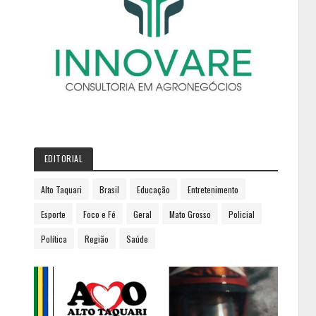
EDITORIAL
Alto Taquari
Brasil
Educação
Entretenimento
Esporte
Foco e Fé
Geral
Mato Grosso
Policial
Política
Região
Saúde