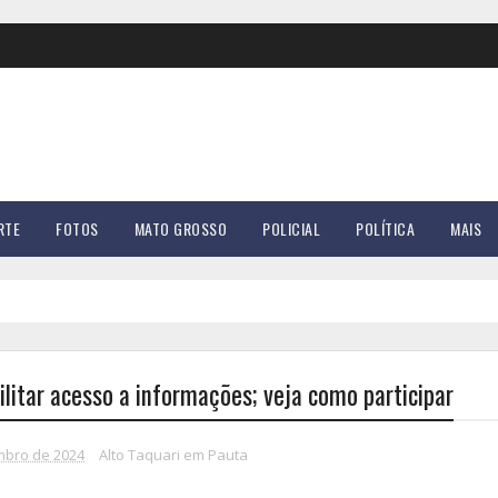
RTE
FOTOS
MATO GROSSO
POLICIAL
POLÍTICA
MAIS
ilitar acesso a informações; veja como participar
embro de 2024
Alto Taquari em Pauta