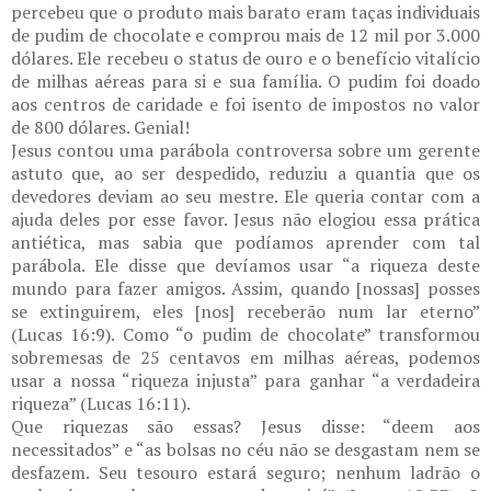
percebeu que o produto mais barato eram taças individuais
de pudim de chocolate e comprou mais de 12 mil por 3.000
dólares. Ele recebeu o status de ouro e o benefício vitalício
de milhas aéreas para si e sua família. O pudim foi doado
aos centros de caridade e foi isento de impostos no valor
de 800 dólares. Genial!
Jesus contou uma parábola controversa sobre um gerente
astuto que, ao ser despedido, reduziu a quantia que os
devedores deviam ao seu mestre. Ele queria contar com a
ajuda deles por esse favor. Jesus não elogiou essa prática
antiética, mas sabia que podíamos aprender com tal
parábola. Ele disse que devíamos usar “a riqueza deste
mundo para fazer amigos. Assim, quando [nossas] posses
se extinguirem, eles [nos] receberão num lar eterno”
(Lucas 16:9). Como “o pudim de chocolate” transformou
sobremesas de 25 centavos em milhas aéreas, podemos
usar a nossa “riqueza injusta” para ganhar “a verdadeira
riqueza” (Lucas 16:11).
Que riquezas são essas? Jesus disse: “deem aos
necessitados” e “as bolsas no céu não se desgastam nem se
desfazem. Seu tesouro estará seguro; nenhum ladrão o