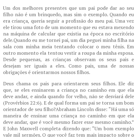
Um dos melhores presentes que um pai pode dar ao seu
filho não é um brinquedo, mas sim o exemplo. Quando eu
era criança, queria seguir a profissão do meu pai. Uma vez
ele tirou uma foto de um momento que eu estava mexendo
na máquina de calcular que existia na época no escritório
dele.Quando eu me tornei pai, um dia peguei minha filha na
sala com minha meia tentando colocar o meu tênis. Em
outro momento ela tentou vestir a roupa da minha esposa.
Desde pequenas, as crianças observam os seus pais e
desejam ser iguais a eles. Como pais, uma de nossas
obrigações é orientarmos nossos filhos.
Deus chama os pais para orientarem seus filhos. Ele diz
que, se eles ensinarem a criança no caminho em que ela
deve andar, e ainda quando for velho, não se desviará dele
(Provérbios 22:6). E de qual forma um pai se torna um bom
orientador de seu filho?Abraham Lincoln disse: “Há uma só
maneira de ensinar uma criança no caminho em que ela
deve andar, que é você mesmo fazer esse mesmo caminho.”
E John Maxwell completa dizendo que: “Um bom exemplo
vale mil sermões. O que você faz tem mais impacto sobre o