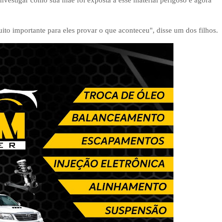
 investigar como sua mãe foi exposta a esse material perigoso e agora
uito importante para eles provar o que aconteceu", disse um dos filhos.