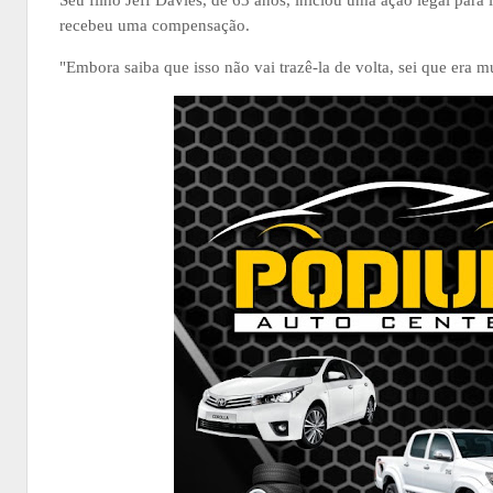
Seu filho Jeff Davies, de 63 anos, iniciou uma ação legal para
recebeu uma compensação.
"Embora saiba que isso não vai trazê-la de volta, sei que era m