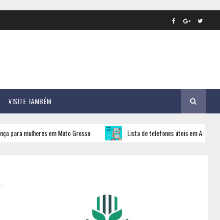
VISITE TAMBÉM
ulheres em Mato Grosso
Lista de telefones úteis em Alto Taquari com ac