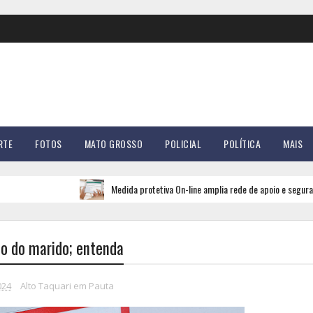
RTE
FOTOS
MATO GROSSO
POLICIAL
POLÍTICA
MAIS
Medida protetiva On-line amplia rede de apoio e segurança para m
ho do marido; entenda
024
Alto Taquari em Pauta