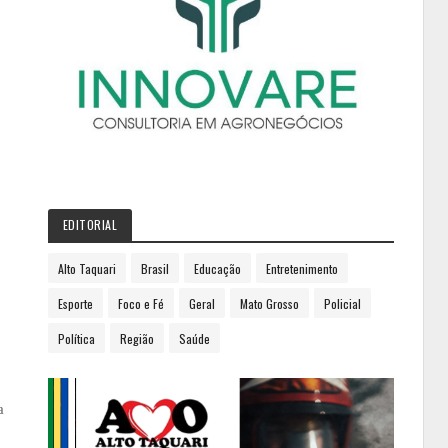
EDITORIAL
Alto Taquari
Brasil
Educação
Entretenimento
Esporte
Foco e Fé
Geral
Mato Grosso
Policial
Política
Região
Saúde
a