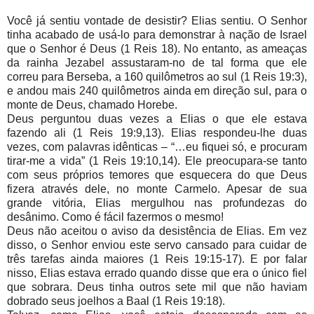
Você já sentiu vontade de desistir? Elias sentiu. O Senhor
tinha acabado de usá-lo para demonstrar à nação de Israel
que o Senhor é Deus (1 Reis 18). No entanto, as ameaças
da rainha Jezabel assustaram-no de tal forma que ele
correu para Berseba, a 160 quilômetros ao sul (1 Reis 19:3),
e andou mais 240 quilômetros ainda em direção sul, para o
monte de Deus, chamado Horebe.
Deus perguntou duas vezes a Elias o que ele estava
fazendo ali (1 Reis 19:9,13). Elias respondeu-lhe duas
vezes, com palavras idênticas – “…eu fiquei só, e procuram
tirar-me a vida” (1 Reis 19:10,14). Ele preocupara-se tanto
com seus próprios temores que esquecera do que Deus
fizera através dele, no monte Carmelo. Apesar de sua
grande vitória, Elias mergulhou nas profundezas do
desânimo. Como é fácil fazermos o mesmo!
Deus não aceitou o aviso da desistência de Elias. Em vez
disso, o Senhor enviou este servo cansado para cuidar de
três tarefas ainda maiores (1 Reis 19:15-17). E por falar
nisso, Elias estava errado quando disse que era o único fiel
que sobrara. Deus tinha outros sete mil que não haviam
dobrado seus joelhos a Baal (1 Reis 19:18).