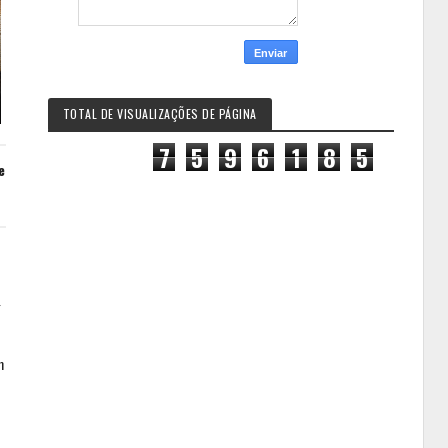
TOTAL DE VISUALIZAÇÕES DE PÁGINA
7
5
9
6
1
8
5
e
g
m