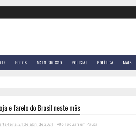
RTE
FOTOS
MATO GROSSO
POLICIAL
POLÍTICA
MAIS
ja e farelo do Brasil neste mês
rta-feira, 24 de abril de 2024
Alto Taquari em Pauta