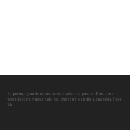
Se, porém, algum de vós necessita de sabedoria, peça-a a Deus, que a
todos dá liberalmente e nada lhes, impropera; e ser-lhe-á concedida. Tiago
1:5