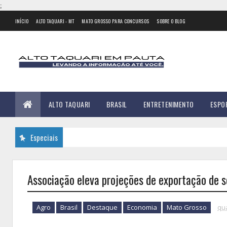
;
INÍCIO
ALTO TAQUARI - MT
MATO GROSSO PARA CONCURSOS
SOBRE O BLOG
ALTO TAQUARI
BRASIL
ENTRETENIMENTO
ESPO
Especiais
Associação eleva projeções de exportação de so
Agro
Brasil
Destaque
Economia
Mato Grosso
qua