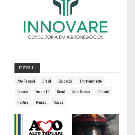
EDITORIAL
Alto Taquari
Brasil
Educação
Entretenimento
Esporte
Foco e Fé
Geral
Mato Grosso
Policial
Política
Região
Saúde