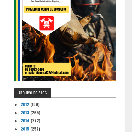
a
ARQUIVO DO BLOG
2012
(109)
►
2013
(265)
►
2014
(272)
►
2015
(257)
►