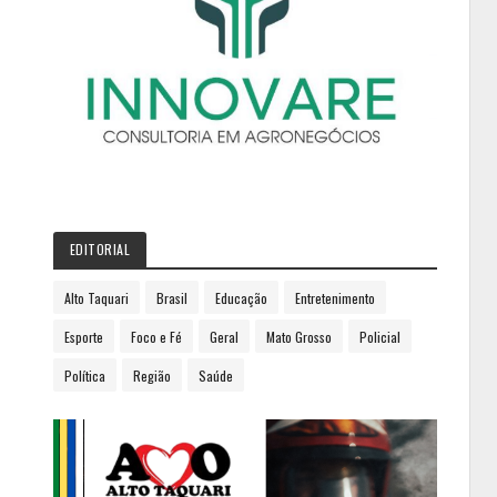
EDITORIAL
Alto Taquari
Brasil
Educação
Entretenimento
Esporte
Foco e Fé
Geral
Mato Grosso
Policial
Política
Região
Saúde