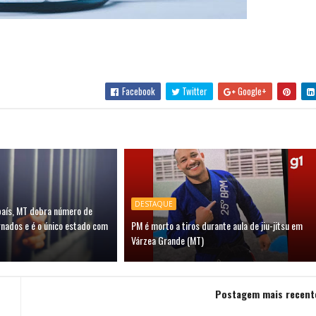
Facebook
Twitter
Google+
DESTAQUE
país, MT dobra número de
rnados e é o único estado com
PM é morto a tiros durante aula de jiu-jitsu em
Várzea Grande (MT)
Postagem mais recent