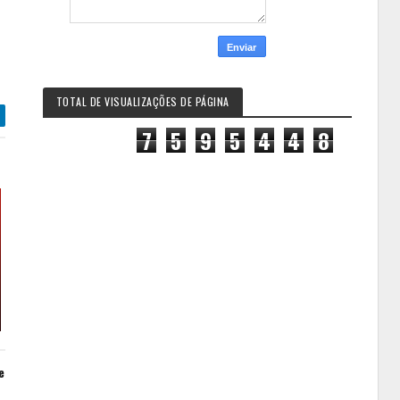
TOTAL DE VISUALIZAÇÕES DE PÁGINA
7
5
9
5
4
4
8
e