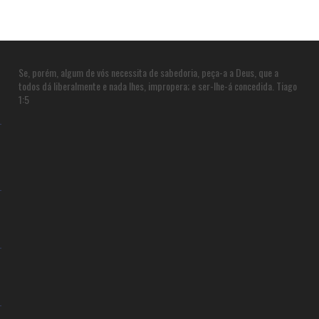
Se, porém, algum de vós necessita de sabedoria, peça-a a Deus, que a
todos dá liberalmente e nada lhes, impropera; e ser-lhe-á concedida. Tiago
1:5