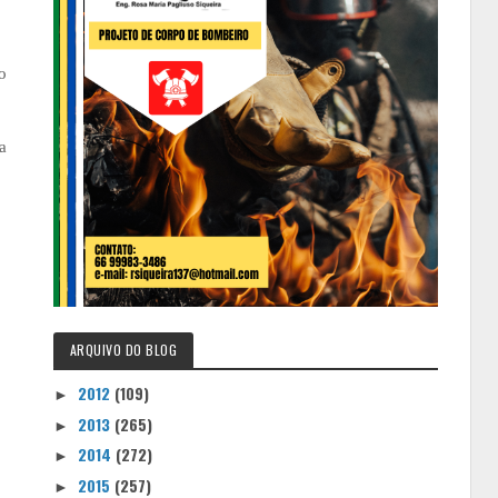
o
a
ARQUIVO DO BLOG
2012
(109)
►
2013
(265)
►
2014
(272)
►
2015
(257)
►