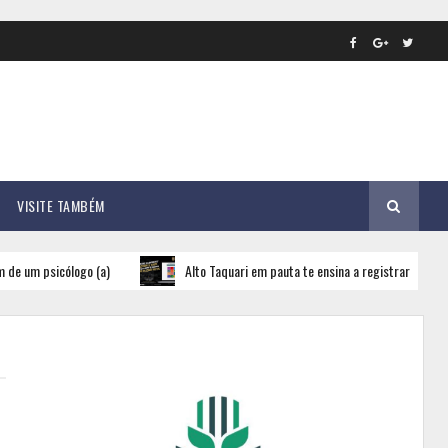
VISITE TAMBÉM
icólogo (a)
Alto Taquari em pauta te ensina a registrar o Boletim de Oc