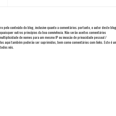
iro pelo conteúdo do blog, inclusive quanto a comentários; portanto, o autor deste blo
ou quaisquer outros princípios da boa convivência. Não serão aceitos comentários
 multiplicidade de nomes para um mesmo IP ou invasão de privacidade pessoal /
ados aqui também poderão ser suprimidos, bem como comentários com links. Este é u
todos nós.