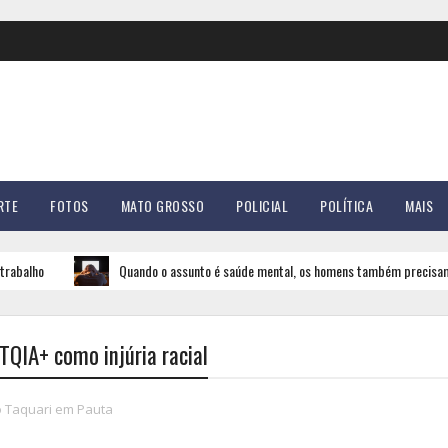
RTE
FOTOS
MATO GROSSO
POLICIAL
POLÍTICA
MAIS
Quando o assunto é saúde mental, os homens também precisam de um ps
QIA+ como injúria racial
o Taquari em Pauta