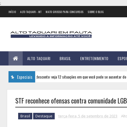
;
INÍCIO
ALTO TAQUARI - MT
MATO GROSSO PARA CONCURSOS
SOBRE O BLOG
ALTO TAQUARI
BRASIL
ENTRETENIMENTO
ESPO
Faltas sem desconto: veja 12 situações em que você pode se ausentar do trabalho
Especiais
STF reconhece ofensas contra comunidade LGBT
Brasil
Destaque
terça-feira, 5 de setembro de 2023
Alt