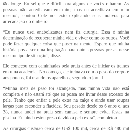
tão longe. Eu sei que é difícil para alguns de vocês olharem. As
pessoas não acreditavam em mim, mas eu acreditava em mim
mesmo”, contou Cole no texto explicando seus motivos para
arrecadação do dinheiro.
“Eu nunca usei anabolizantes nem fiz cirurgia. Essa é minha
determinação de recuperar minha vida e viver como os outros. Você
pode fazer qualquer coisa que puser na mente. Espero que minha
história possa ser uma inspiração para outras pessoas presas nesse
mesmo tipo de situação”, disse.
Ele começou com caminhadas pela praia antes de iniciar os treinos
em uma academia. No começo, ele treinava com o peso do corpo e
aos poucos, foi usando os aparelhos, segundo o jornal.
“Minha meta de peso foi alcançada, mas minha vida não está
completa e não estará até que eu possa me livrar desse excesso de
pele. Tenho que enfiar a pele extra na calça e ainda usar roupas
largas para esconder a flacidez. Sou pesado desde os 6 anos e, aos
38, nunca andei na praia sem camisa e sempre evitei festas na
piscina. Eu ainda estou preso devido a pela extra”, completou.
As cirurgias custarão cerca de US$ 100 mil, cerca de R$ 480 mil