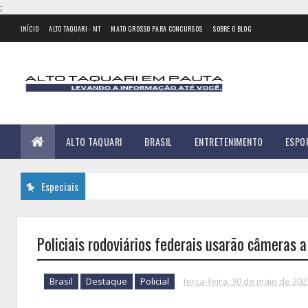
;
INÍCIO
ALTO TAQUARI - MT
MATO GROSSO PARA CONCURSOS
SOBRE O BLOG
ALTO TAQUARI
BRASIL
ENTRETENIMENTO
ESPO
Especiais
Policiais rodoviários federais usarão câmeras a
Brasil
Destaque
Policial
terça-feira, 30 de maio de 202