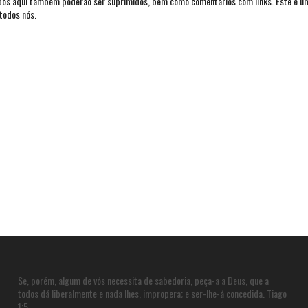
ados aqui também poderão ser suprimidos, bem como comentários com links. Este é u
todos nós.
Se, porém, algum de vós necessita de sabedoria, peça-a a Deus, que a
todos dá liberalmente e nada lhes, impropera; e ser-lhe-á concedida. Tiago
1:5