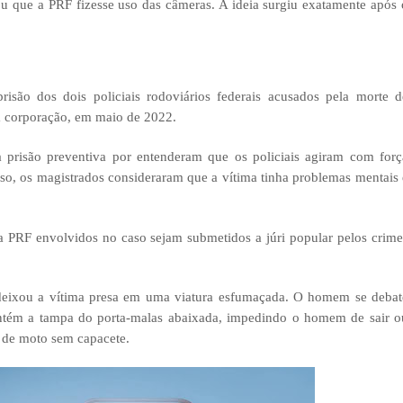
ou que a PRF fizesse uso das câmeras. A ideia surgiu exatamente após 
risão dos dois policiais rodoviários federais acusados pela morte d
a corporação, em maio de 2022.
 prisão preventiva por entenderam que os policiais agiram com forç
sso, os magistrados consideraram que a vítima tinha problemas mentais 
da PRF envolvidos no caso sejam submetidos a júri popular pelos crime
 deixou a vítima presa em uma viatura esfumaçada. O homem se debat
antém a tampa do porta-malas abaixada, impedindo o homem de sair o
ar de moto sem capacete.