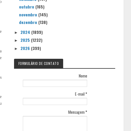
o
outubro
(165)
novembro
(145)
dezembro
(138)
2024
(1899)
e
►
2025
(1232)
►
2026
(399)
►
a
e
FORMULÁRIO DE CONTATO
Nome
s
E-mail
*
e
u
Mensagem
*