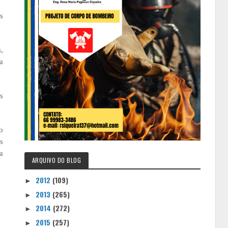
s
,
a
s
o
s
a
ARQUIVO DO BLOG
2012
(109)
►
2013
(265)
►
2014
(272)
►
2015
(257)
►