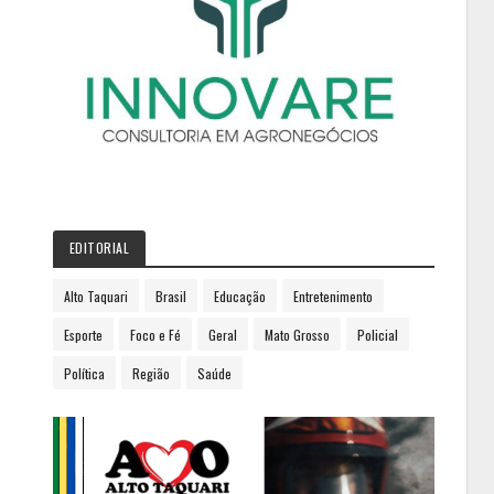
EDITORIAL
Alto Taquari
Brasil
Educação
Entretenimento
Esporte
Foco e Fé
Geral
Mato Grosso
Policial
Política
Região
Saúde