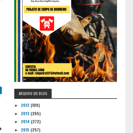
ARQUIVO DO BLOG
2012
(109)
►
2013
(265)
►
2014
(272)
►
e
2015
(257)
►