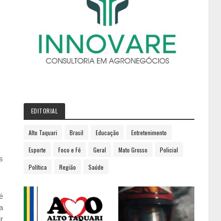
EDITORIAL
Alto Taquari
Brasil
Educação
Entretenimento
Esporte
Foco e Fé
Geral
Mato Grosso
Policial
s
Política
Região
Saúde
é
a
r