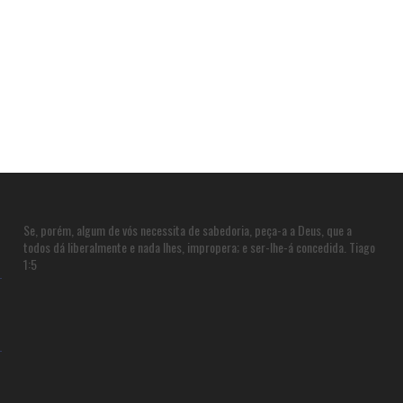
Se, porém, algum de vós necessita de sabedoria, peça-a a Deus, que a
todos dá liberalmente e nada lhes, impropera; e ser-lhe-á concedida. Tiago
1:5