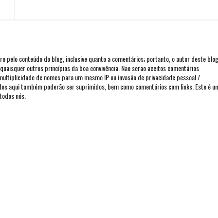
iro pelo conteúdo do blog, inclusive quanto a comentários; portanto, o autor deste blo
ou quaisquer outros princípios da boa convivência. Não serão aceitos comentários
 multiplicidade de nomes para um mesmo IP ou invasão de privacidade pessoal /
ados aqui também poderão ser suprimidos, bem como comentários com links. Este é u
todos nós.