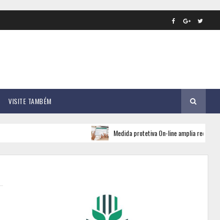
VISITE TAMBÉM
Medida protetiva On-line amplia rede de apoio