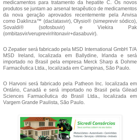
medicamentos para tratamento da hepatite C. Os novos
produtos se juntam ao arsenal terapêutico de medicamentos
da nova geração aprovados recentemente pela Anvisa
como Daklinza™ (daclatasvir), Olysio® (simeprevir sódico),
Sovaldi® (sofosbuvir) e Viekira Pak
(ombitasvir/veruprevir/ritonavir+dasabuvir).
O Zepatier será fabricado pela MSD International GmbH T/A
MSD Ireland, localizada em Ballydine, Irlanda e será
importado no Brasil pela empresa Merck Sharp & Dohme
Farmacêutica Ltda., localizada em Campinas, São Paulo.
O Harvoni será fabricado pela Patheon Inc. localizada em
Ontário, Canadá e será importado no Brasil pela Gilead
Sciences Farmacêutica do Brasil Ltda., localizada em
Vargem Grande Paulista, São Paulo.