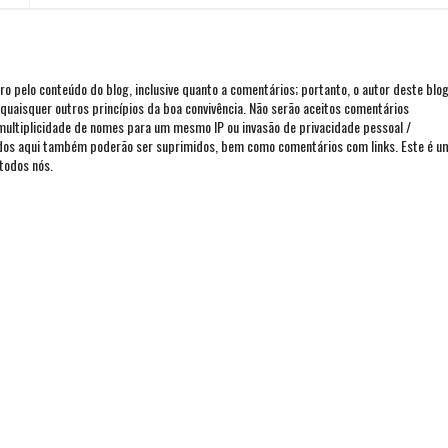
iro pelo conteúdo do blog, inclusive quanto a comentários; portanto, o autor deste blo
ou quaisquer outros princípios da boa convivência. Não serão aceitos comentários
 multiplicidade de nomes para um mesmo IP ou invasão de privacidade pessoal /
ados aqui também poderão ser suprimidos, bem como comentários com links. Este é u
todos nós.