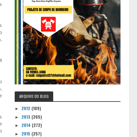
s
s
o
,
4
o
,
e
ARQUIVO DO BLOG
2012
(109)
►
2013
(265)
s
►
e
2014
(272)
►
o
2015
(257)
►