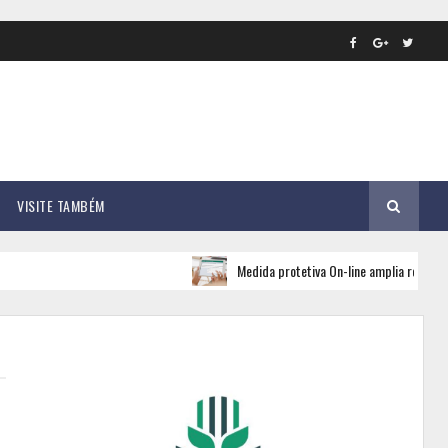
VISITE TAMBÉM
Medida protetiva On-line amplia rede de apo