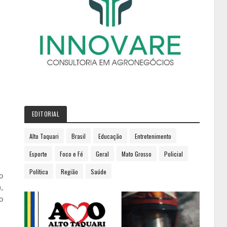
EDITORIAL
Alto Taquari
Brasil
Educação
Entretenimento
Esporte
Foco e Fé
Geral
Mato Grosso
Policial
Política
Região
Saúde
o
,
o