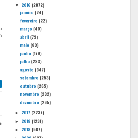
2016
(2072)
▼
janeiro
(24)
fevereiro
(22)
março
(40)
o
á
abril
(79)
maio
(83)
junho
(179)
julho
(283)
agosto
(347)
setembro
(253)
outubro
(265)
novembro
(232)
dezembro
(265)
2017
(2237)
►
2018
(1291)
►
e
2019
(587)
►
2020
(937)