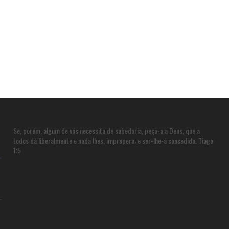
Se, porém, algum de vós necessita de sabedoria, peça-a a Deus, que a
todos dá liberalmente e nada lhes, impropera; e ser-lhe-á concedida. Tiago
1:5