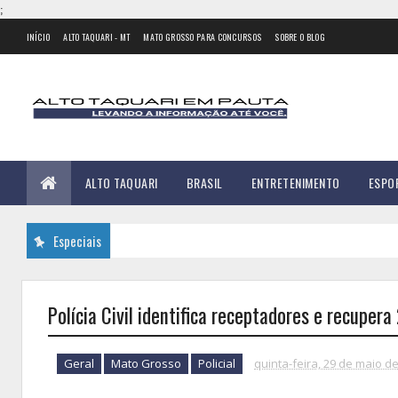
;
INÍCIO
ALTO TAQUARI - MT
MATO GROSSO PARA CONCURSOS
SOBRE O BLOG
ALTO TAQUARI
BRASIL
ENTRETENIMENTO
ESPO
Especiais
Polícia Civil identifica receptadores e recuper
Geral
Mato Grosso
Policial
quinta-feira, 29 de maio d