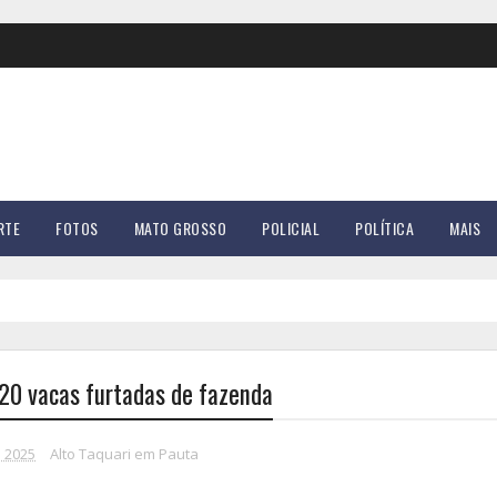
RTE
FOTOS
MATO GROSSO
POLICIAL
POLÍTICA
MAIS
a 20 vacas furtadas de fazenda
e 2025
Alto Taquari em Pauta