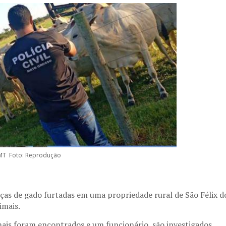
JMT Foto: Reprodução
abeças de gado furtadas em uma propriedade rural de São Félix d
imais.
ais foram encontrados e um funcionário, são investigados