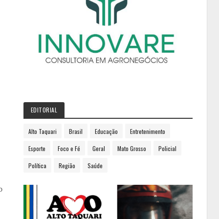
EDITORIAL
Alto Taquari
Brasil
Educação
Entretenimento
Esporte
Foco e Fé
Geral
Mato Grosso
Policial
Política
Região
Saúde
o