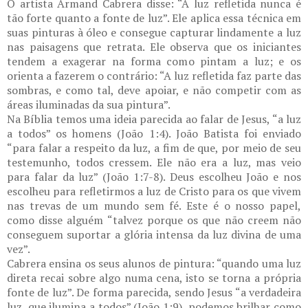
O artista Armand Cabrera disse: “A luz refletida nunca é
tão forte quanto a fonte de luz”. Ele aplica essa técnica em
suas pinturas à óleo e consegue capturar lindamente a luz
nas paisagens que retrata. Ele observa que os iniciantes
tendem a exagerar na forma como pintam a luz; e os
orienta a fazerem o contrário: “A luz refletida faz parte das
sombras, e como tal, deve apoiar, e não competir com as
áreas iluminadas da sua pintura”.
Na Bíblia temos uma ideia parecida ao falar de Jesus, “a luz
a todos” os homens (João 1:4). João Batista foi enviado
“para falar a respeito da luz, a fim de que, por meio de seu
testemunho, todos cressem. Ele não era a luz, mas veio
para falar da luz” (João 1:7-8). Deus escolheu João e nos
escolheu para refletirmos a luz de Cristo para os que vivem
nas trevas de um mundo sem fé. Este é o nosso papel,
como disse alguém “talvez porque os que não creem não
conseguem suportar a glória intensa da luz divina de uma
vez”.
Cabrera ensina os seus alunos de pintura: “quando uma luz
direta recai sobre algo numa cena, isto se torna a própria
fonte de luz”. De forma parecida, sendo Jesus “a verdadeira
luz, que ilumina a todos” (João 1:9), podemos brilhar como