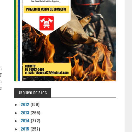
m
T
m
e
ARQUIVO DO BLOG
2012
(109)
►
2013
(265)
►
2014
(272)
►
2015
(257)
►