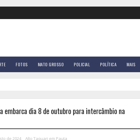
RTE
FOTOS
MATO GROSSO
POLICIAL
POLÍTICA
MAIS
ia embarca dia 8 de outubro para intercâmbio na
sto de 2024
Alto Taquari em Pauta