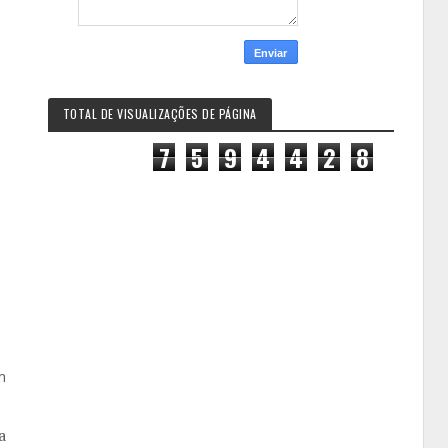
TOTAL DE VISUALIZAÇÕES DE PÁGINA
7
5
9
4
4
2
8
m
a