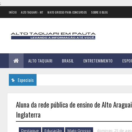
;
INÍCIO
ALTO TAQUARI - MT
MATO GROSSO PARA CONCURSOS
SOBRE O BLOG
ALTO TAQUARI
BRASIL
ENTRETENIMENTO
ESPO
Especiais
Aluna da rede pública de ensino de Alto Aragua
Inglaterra
Destaque
Educação
Mato Grosso
domingo, 25 de ago