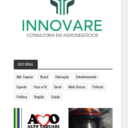
EDITORIAL
Alto Taquari
Brasil
Educação
Entretenimento
Esporte
Foco e Fé
Geral
Mato Grosso
Policial
Política
Região
Saúde