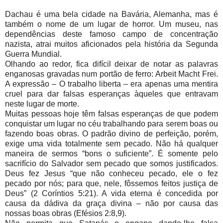
Dachau é uma bela cidade na Bavária, Alemanha, mas é
também o nome de um lugar de horror. Um museu, nas
dependências deste famoso campo de concentração
nazista, atrai muitos aficionados pela história da Segunda
Guerra Mundial.
Olhando ao redor, fica difícil deixar de notar as palavras
enganosas gravadas num portão de ferro: Arbeit Macht Frei.
A expressão – O trabalho liberta – era apenas uma mentira
cruel para dar falsas esperanças àqueles que entravam
neste lugar de
morte
.
Muitas pessoas hoje têm falsas esperanças de que podem
conquistar um lugar no céu trabalhando para serem boas ou
fazendo boas obras. O padrão divino de perfeição, porém,
exige uma vida totalmente sem pecado. Não há qualquer
maneira de sermos “bons o suficiente”. É somente pelo
sacrifício do Salvador sem pecado que somos justificados.
Deus fez Jesus “que não conheceu pecado, ele o fez
pecado por nós; para que, nele, fôssemos feitos justiça de
Deus” (2 Coríntios 5:21). A vida eterna é concedida por
causa da dádiva da graça divina – não por causa das
nossas boas obras (Efésios 2:8,9).