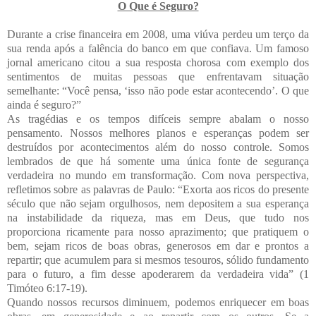
O Que é Seguro?
Durante a crise financeira em 2008, uma viúva perdeu um terço da
sua renda após a falência do banco em que confiava. Um famoso
jornal americano citou a sua resposta chorosa com exemplo dos
sentimentos de muitas pessoas que enfrentavam situação
semelhante: “Você pensa, ‘isso não pode estar acontecendo’. O que
ainda é seguro?”
As tragédias e os tempos difíceis sempre abalam o nosso
pensamento. Nossos melhores planos e esperanças podem ser
destruídos por acontecimentos além do nosso controle. Somos
lembrados de que há somente uma única fonte de segurança
verdadeira no mundo em transformação. Com nova perspectiva,
refletimos sobre as palavras de Paulo: “Exorta aos ricos do presente
século que não sejam orgulhosos, nem depositem a sua esperança
na instabilidade da riqueza, mas em Deus, que tudo nos
proporciona ricamente para nosso aprazimento; que pratiquem o
bem, sejam ricos de boas obras, generosos em dar e prontos a
repartir; que acumulem para si mesmos tesouros, sólido fundamento
para o futuro, a fim desse apoderarem da verdadeira vida” (1
Timóteo 6:17-19).
Quando nossos recursos diminuem, podemos enriquecer em boas