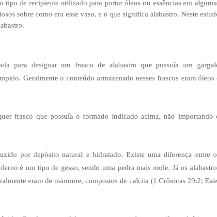
 o tipo de recipiente utilizado para portar óleos ou essências em alguma
osos sobre como era esse vaso, e o que significa alabastro. Neste estud
abastro.
da para designar um frasco de alabastro que possuía um gargal
rompido. Geralmente o conteúdo armazenado nesses frascos eram óleos 
quer frasco que possuía o formado indicado acima, não importando 
zido por depósito natural e hidratado. Existe uma diferença entre o
oderno é um tipo de gesso, sendo uma pedra mais mole. Já os alabastro
eralmente eram de mármore, compostos de calcita (1 Crônicas 29:2; Este