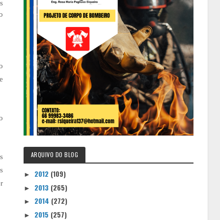
s
o
o
e
o
ARQUIVO DO BLOG
s
s
2012
(109)
►
r
2013
(265)
►
2014
(272)
►
2015
(257)
►