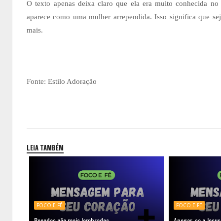
O texto apenas deixa claro que ela era muito conhecida no
aparece como uma mulher arrependida. Isso significa que seja
mais.
Fonte: Estilo Adoração
LEIA TAMBÉM
FOCO E FÉ
FOCO E FÉ
Pecados não mais lembrados
Apegar-se a Jesus