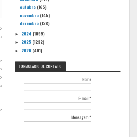
outubro
(165)
novembro
(145)
dezembro
(138)
o
2024
(1899)
►
m
2025
(1232)
►
2026
(401)
►
e
FORMULÁRIO DE CONTATO
o
o
Nome
a
E-mail
*
e
Mensagem
*