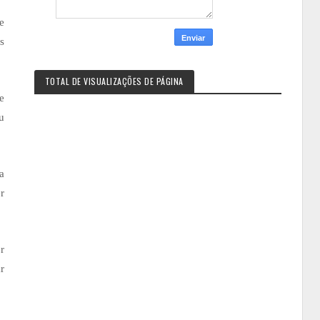
e
s
TOTAL DE VISUALIZAÇÕES DE PÁGINA
e
u
a
r
r
r