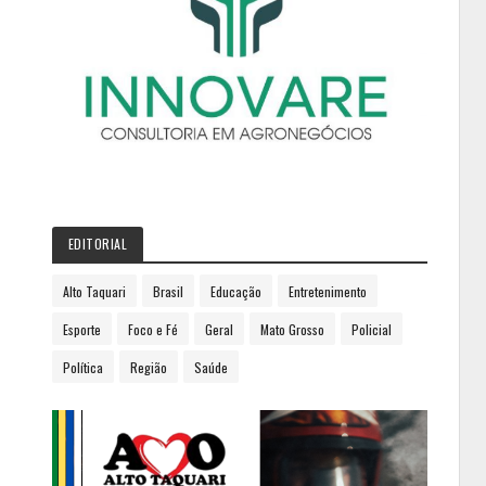
EDITORIAL
Alto Taquari
Brasil
Educação
Entretenimento
Esporte
Foco e Fé
Geral
Mato Grosso
Policial
Política
Região
Saúde