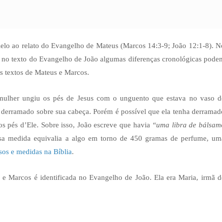
lo ao relato do Evangelho de Mateus (Marcos 14:3-9; João 12:1-8). N
 Já no texto do Evangelho de João algumas diferenças cronológicas pode
s textos de Mateus e Marcos.
mulher ungiu os pés de Jesus com o unguento que estava no vaso d
i derramado sobre sua cabeça. Porém é possível que ela tenha derramad
s pés d’Ele. Sobre isso, João escreve que havia
“uma libra de bálsam
ssa medida equivalia a algo em torno de 450 gramas de perfume, um
sos e medidas na Bíblia
.
 Marcos é identificada no Evangelho de João. Ela era Maria, irmã d