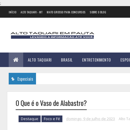
;
INÍCIO
ALTO TAQUARI - MT
MATO GROSSO PARA CONCURSOS
SOBRE O BLOG
ALTO TAQUARI
BRASIL
ENTRETENIMENTO
ESPO
Especiais
O Que é o Vaso de Alabastro?
Destaque
Foco e Fé
domingo, 9 de julho de 2023
Alto T