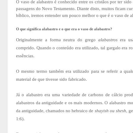
O vaso de alabastro é conhecido entre os cristãos por ter sido
passagens do Novo Testamento. Diante disto, muitos ficam curi
bíblico, iremos entender um pouco melhor o que é o vaso de al
O que significa alabastro e o que era o vaso de alabastro?
Originalmente a forma neutra do grego
alabastros
era usa
comprido. Quando o conteúdo era utilizado, tal gargalo era 
essências.
O mesmo termo também era utilizado para se referir a qual
material de que tivesse sido fabricado.
Já o alabastro era uma variedade de carbono de cálcio produ
alabastros da antiguidade e os mais modernos. O alabastro m
da antiguidade, chamados no hebraico de
shayish ou shesh
, g
1:6).