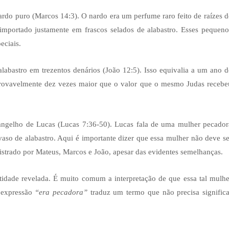
ardo puro (Marcos 14:3). O nardo era um perfume raro feito de raízes d
importado justamente em frascos selados de alabastro. Esses pequeno
eciais.
labastro em trezentos denários (João 12:5). Isso equivalia a um ano d
provavelmente dez vezes maior que o valor que o mesmo Judas recebe
angelho de Lucas (Lucas 7:36-50). Lucas fala de uma mulher pecador
aso de alabastro. Aqui é importante dizer que essa mulher não deve se
istrado por Mateus, Marcos e João, apesar das evidentes semelhanças.
idade revelada. É muito comum a interpretação de que essa tal mulhe
a expressão
“era pecadora”
traduz um termo que não precisa significa